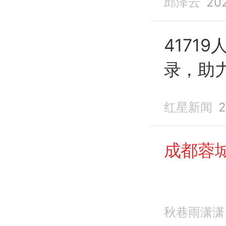
邱泽云
20
4171
录，助
“克星”
红星新闻
2
成都蓉
秋巷雨潇潇