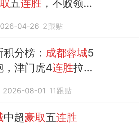
取
五
连胜
，不败领跑
026-04-26
2
跟贴
新积分榜：
成都蓉城
5
跑，津门虎4
连胜
拉开
分差
2026-08-01
11
跟贴
城
中超
豪取
五
连胜