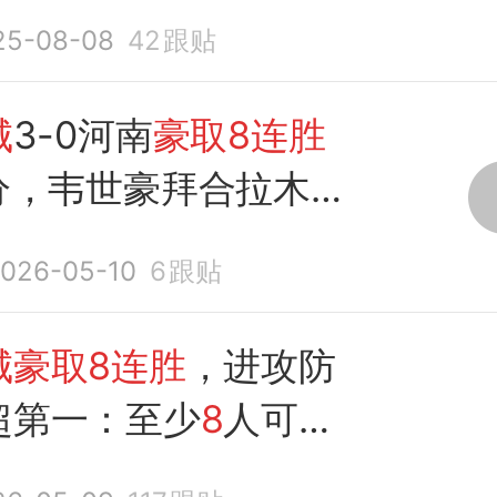
25-08-08
42
跟贴
城
3-0河南
豪取8连胜
1分，韦世豪拜合拉木建
026-05-10
6
跟贴
城豪取8连胜
，进攻防
超第一：至少
8
人可进