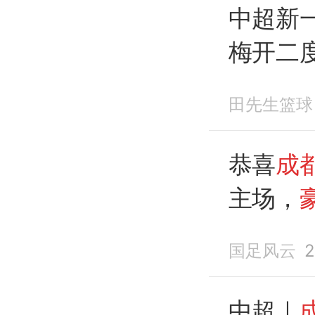
中超新
梅开二
连胜
！
田先生篮球
恭喜
成
主场，
兵如神
国足风云
2
中超｜