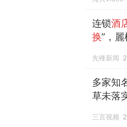
实，已
改，约
连锁
酒
换
”，麗
酒店
等
先锋新闻
2
况属实
改，约
多家知
草未落
三言视频
2