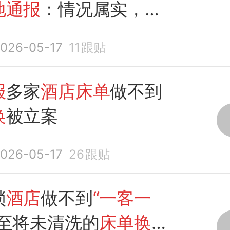
地通报
：情况属实，已
查
026-05-17
11
跟贴
报
多家
酒店床单
做不到
换
被立案
026-05-17
26
跟贴
锁
酒店
做不到
“一客一
甚至将未清洗的
床单换