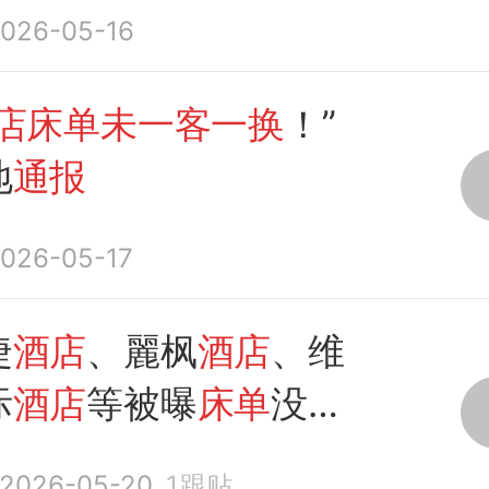
：情况属实，涉事
酒店
026-05-16
调查并责令整改，约谈
，依法进行处罚
店床单未一客一换
！”
地
通报
026-05-17
捷
酒店
、麗枫
酒店
、维
际
酒店
等被曝
床单
没有
换
，
当地通报
：情况属
2026-05-20
1
跟贴