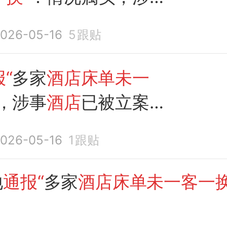
被立案调查并责令整
026-05-16
5
跟贴
店
负责人被约谈
“
多家
酒店床单未一
”，涉事
酒店
已被立案
责令整改
026-05-16
1
跟贴
地
通报“
多家
酒店床单未一客一