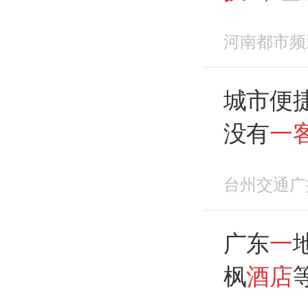
到另
一
河南都市频
尔顿欢朋
方
通报
城市便
立案调
没有
一
况属实
台州交通广
即整改
责人
广东
一
枫
酒店