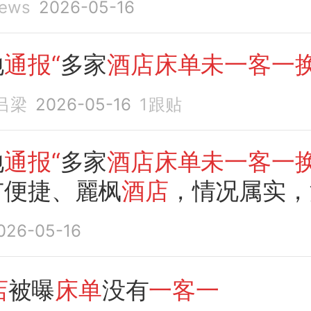
ews
2026-05-16
地
通报“
多家
酒店床单未一客一
吕梁
2026-05-16
1
跟贴
地
通报“
多家
酒店床单未一客一
市便捷、麗枫
酒店
，情况属实，
立案调查并责令整改
026-05-16
店
被曝
床单
没有
一客一