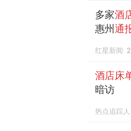
多家
酒
惠州
通
红星新闻
2
酒店床
暗访
热点追踪人