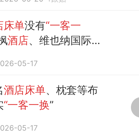
立案调查责令立即整
谈涉事
酒店
主要负责人
店床单
没有
“一客一
枫
酒店
、维也纳国际
被曝光，
当地通报
：情
026-05-17
已立案，责令立即整
谈涉事
酒店
负责人
名
酒店床单
、枕套等布
实
“一客一换
”
026-05-17