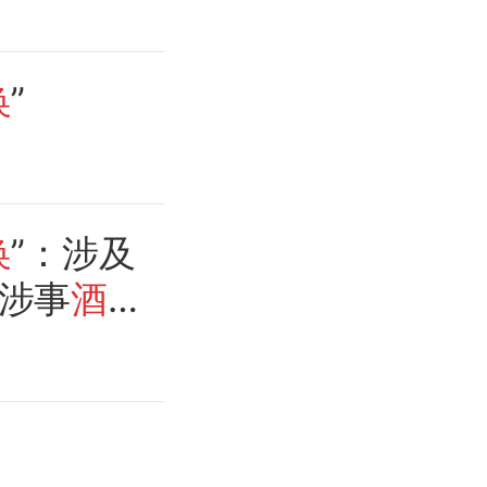
换
”
换
”：涉及
涉事
酒