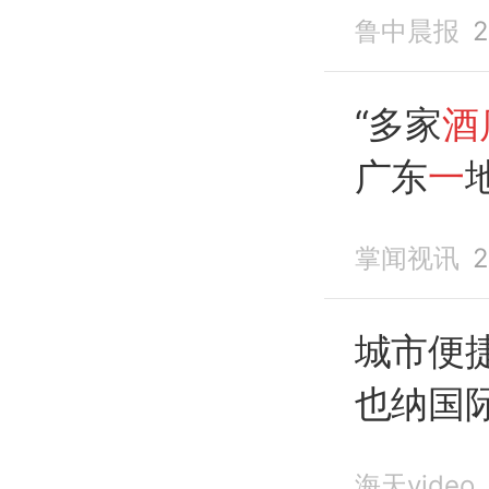
一换
”
鲁中晨报
2
被立案
负责人
“多家
酒
广东
一
掌闻视讯
2
城市便
也纳国
一客一
海天video