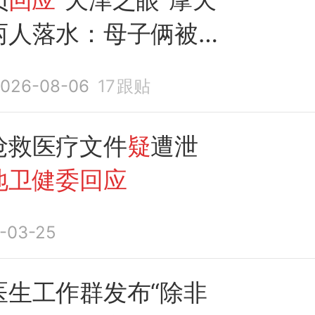
两人落水：母子俩被先
上岸，送上
120急救
026-08-06
17
跟贴
击者：弟弟落水，妈妈
下水救人
抢救医疗文件
疑
遭泄
地卫健委回应
-03-25
医生工作群发布“除非