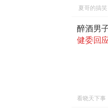
夏哥的搞笑
醉酒男
健委回
看晓天下事