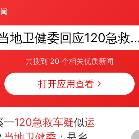
当地卫健委回应120急救车疑运
共搜到
20
个相关优质新闻
打开应用查看
溪一
120急救车疑
似
运
？
当地卫健委
：是乡镇