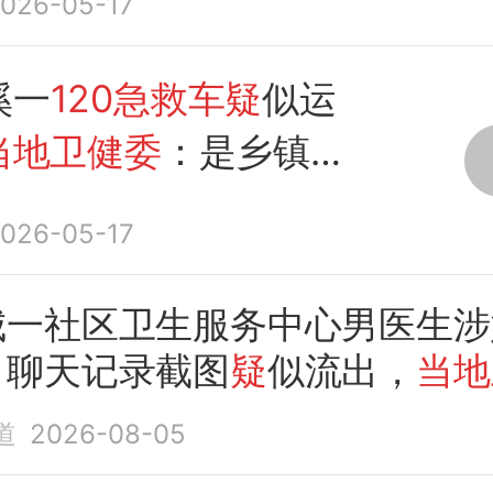
026-05-17
溪一
120急救车疑
似运
当地卫健委
：是乡镇医
车
，正在调查
026-05-17
城一社区卫生服务中心男医生涉
，聊天记录截图
疑
似流出，
当地
员
回应
：涉事医生已被处理
道
2026-08-05