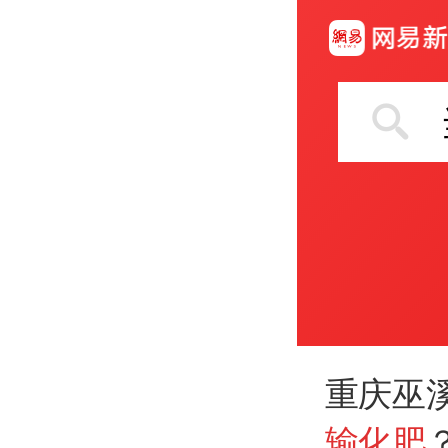
重庆巫
输化肥