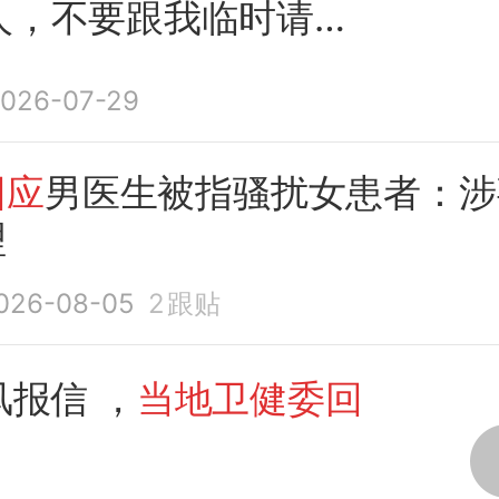
人，不要跟我临时请
论引热议，相关话题登
026-07-29
，医院：高度重视，正
；
当地卫健委
最新
回应
回应
男医生被指骚扰女患者：涉
理
026-08-05
2
跟贴
风报信 ，
当地卫健委回