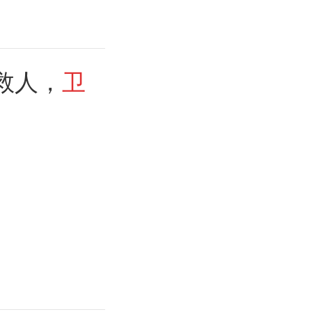
救人，
卫