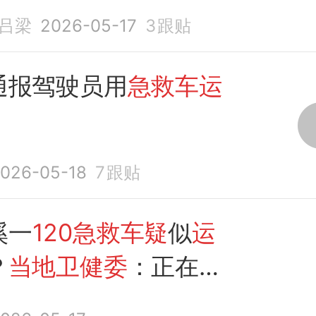
急救车
，正在进行调查
吕梁
2026-05-17
3
跟贴
通报驾驶员用
急救车运
026-05-18
7
跟贴
溪一
120急救车疑
似
运
？
当地卫健委
：正在调