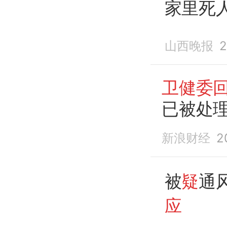
家里死
假”言
山西晚报
2
上热搜
在核实
卫健委
已被处
新浪财经
2
被
疑
通
应