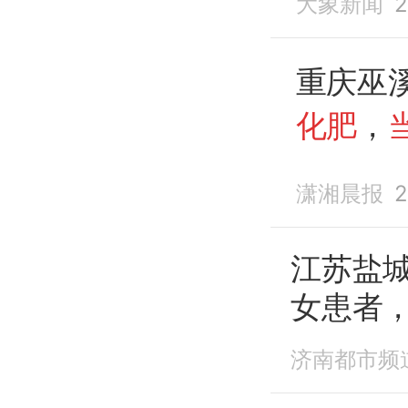
大象新闻
2
重庆巫
化肥
，
院
急救
潇湘晨报
2
江苏盐
女患者
工作人
济南都市频