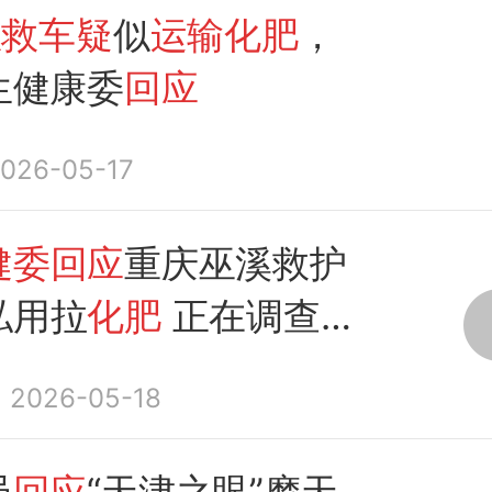
急救车疑
似
运输化肥
，
生健康委
回应
026-05-17
健委回应
重庆巫溪救护
私用拉
化肥
正在调查处
2026-05-18
员
回应
“天津之眼”摩天