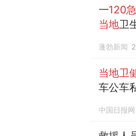
一
120
当地
卫
蓬勃新闻
2
当地卫
车公车
理
中国日报网
救援人