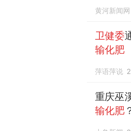
医院的
黄河新闻网
卫健委
输化肥
萍语萍说
2
重庆巫
输化肥
查