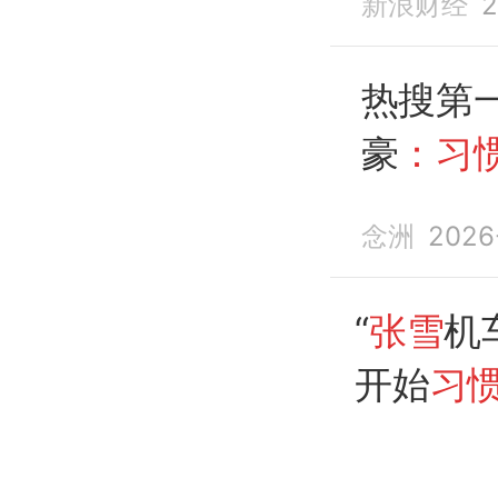
新浪财经
2
热搜第
豪
：习
德加鸡
念洲
2026
“
张雪
机
开始
习
一个比