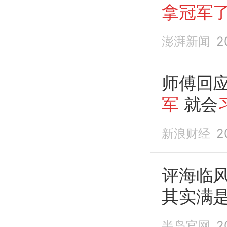
拿冠军
澎湃新闻
2
师傅回
军
就会
新浪财经
2
评海临风
其实满
半岛官网
2