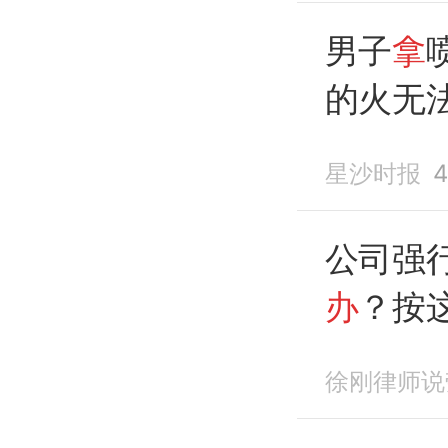
男子
拿
的火无
况要
怎
星沙时报
公司强
办
？按
赔偿
徐刚律师说