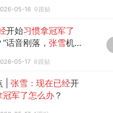
办
？
026-05-16
9
跟贴
经
开始
习惯拿冠军了
？”话音刚落，
张雪
机
一冠！
026-05-17
8
跟贴
 |
张雪：现在已经
开
拿冠军了怎么办
？