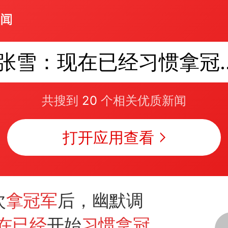
张雪：现在已经
共搜到
20
个相关优质新闻
打开应用查看
次
拿冠军
后，幽默调
在已经
开始
习惯拿冠