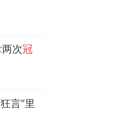
拿
两次
冠
“狂言”里