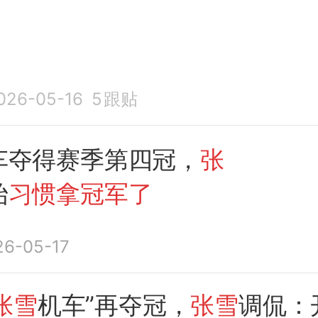
026-05-16
5
跟贴
车夺得赛季第四冠，
张
始
习惯拿冠军了
26-05-17
张雪
机车”再夺冠，
张雪
调侃：