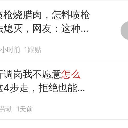
喷枪烧腊肉，怎料喷枪
法熄灭，网友：这种情
么办
4小时前
1
跟贴
行调岗我不愿意
怎么
这4步走，拒绝也能
拿
劳动
1天前