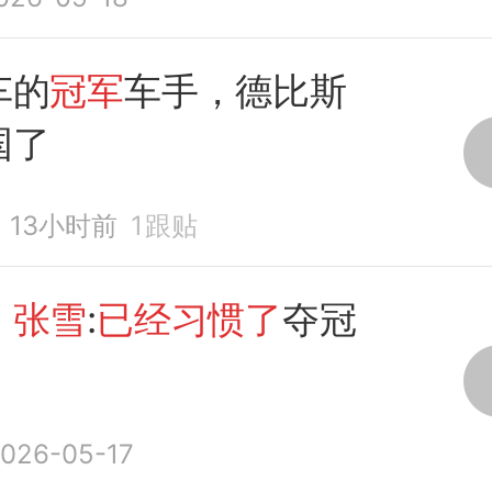
车的
冠军
车手，德比斯
国了
13小时前
1
跟贴
！
张雪
:
已经习惯了
夺冠
026-05-17