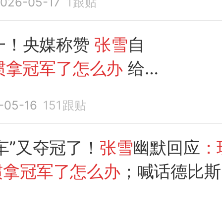
026-05-17
1
跟贴
一！央媒称赞
张雪
自
惯拿冠军了怎么办
给老
腿
-05-16
151
跟贴
车”又夺冠了！
张雪
幽默回应
：
惯拿冠军了怎么办
；喊话德比斯
你还强的中国车手，我就给你养