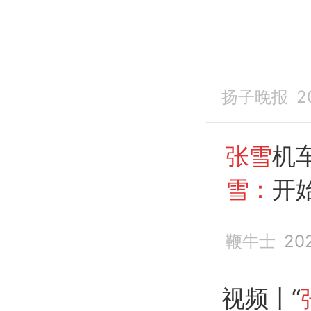
扬子晚报
2
张雪
机
雪：
开
鞭牛士
20
视频丨“