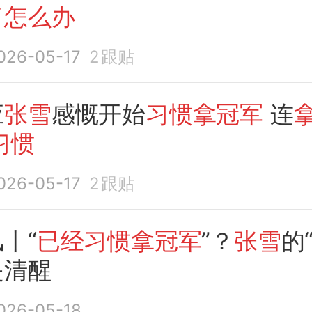
了怎么办
026-05-17
2
跟贴
应
张雪
感慨开始
习惯拿冠军
连
习惯
026-05-17
2
跟贴
丨“
已经习惯拿冠军
”？
张雪
的
是清醒
026-05-18