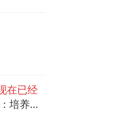
现在已经
：培养
老~