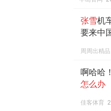
张雪
机
要来中
周周出精品
啊哈哈
怎么办
佳客体育
2