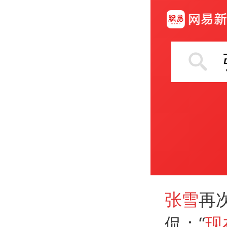
张雪
再
侃：“
现