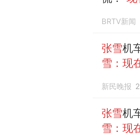
军了怎
BRTV新闻
张雪
机
雪：现
了怎么
新民晚报
2
一个比
就给你
张雪
机
雪：现