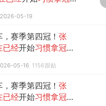
么办
？”
2026-05-19
车，赛季第四冠！
张
在已经
开始
习惯拿冠军
办
？喊话德比斯：培养
026-05-16
1156
跟贴
你还强的中国车手，我
养老
车，赛季第四冠！
张
在已经
开始
习惯拿冠军