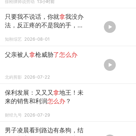
徐刚律师说劳动
13小时前
只要我不说话，你就
拿
我没办
法，反正疼的不是我的手，看
你能
拿
我
怎么办
。
知秋综艺
2026-08-01
父亲被人
拿
枪威胁
了怎么办
北屿剪影
2026-07-22
保利发展：又又又
拿
地王！未
来的销售和利润
怎么办
？
财经九号
2026-07-29
男子凌晨看到路边有条狗，结