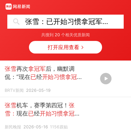
张雪：已开始习惯拿冠军了怎么办
共搜到
20
个相关优质新闻
打开应用查看
张雪
再次
拿冠军
后，幽默调
侃：“现在
已
经
开始习惯拿冠军
了怎么办
？”
BRTV新闻
2026-05-19
张雪
机车，赛季第四冠！
张
雪：
现在
已
经
开始习惯拿冠军
了怎么办
？喊话德比斯：培养
新民晚报
2026-05-16
1156
跟贴
一个比你还强的中国车手，我