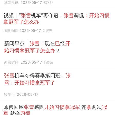
掌闻视讯
2026-05-17
8
跟贴
视频丨“
张雪
机车”再夺冠，
张雪
调侃
：开始习惯
拿冠军了怎么办
澎湃新闻
2026-05-17
2
跟贴
新闻早点 |
张雪：
现在
已
经
开
始习惯拿冠军了怎么办
？
新浪财经
2026-05-17
1
跟贴
张雪
机车夺得赛季第四冠，
张
雪：开始习惯拿冠军了
鞭牛士
2026-05-17
师傅回应
张雪
感慨
开始习惯拿冠军
连
拿
两次
冠
军
就会
习惯