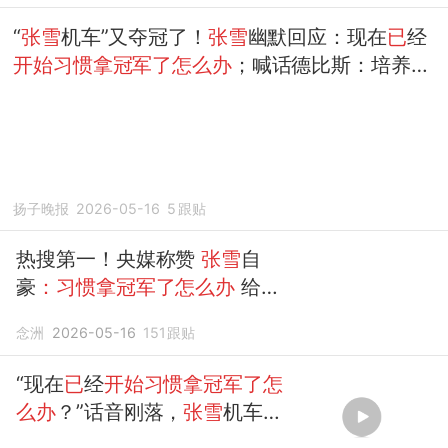
就给你养老
“
张雪
机车”又夺冠了！
张雪
幽默回应：现在
已
经
开始习惯拿冠军了怎么办
；喊话德比斯：培养一
个比你还强的中国车手，我就给你养老~
扬子晚报
2026-05-16
5
跟贴
热搜第一！央媒称赞
张雪
自
豪
：习惯拿冠军了怎么办
给老
德加鸡腿
念洲
2026-05-16
151
跟贴
“现在
已
经
开始习惯拿冠军了怎
么办
？”话音刚落，
张雪
机车再
夺一冠！