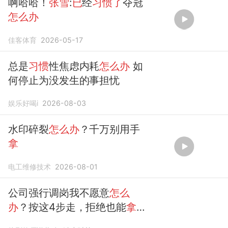
啊哈哈！
张雪
:
已
经
习惯了
夺冠
怎么办
佳客体育
2026-05-17
总是
习惯
性焦虑内耗
怎么办
如
何停止为没发生的事担忧
娱乐好喝i
2026-08-03
水印碎裂
怎么办
？千万别用手
拿
电工维修技术
2026-08-01
公司强行调岗我不愿意
怎么
办
？按这4步走，拒绝也能
拿
赔偿