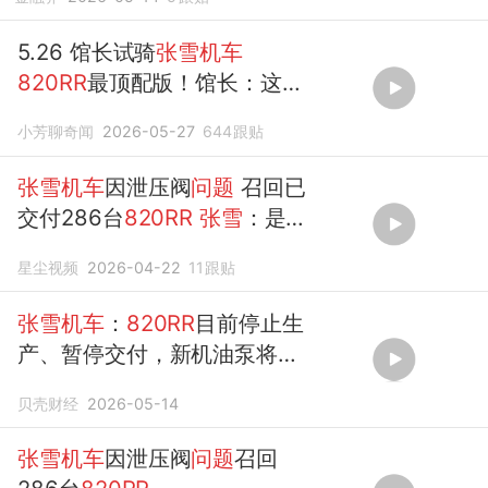
5.26 馆长试骑
张雪机车
820RR
最顶配版！馆长：这
机
车
太酷了
小芳聊奇闻
2026-05-27
644
跟贴
张雪机车
因泄压阀
问题
召回已
交付286台
820RR
张雪
：是我
们的责任
星尘视频
2026-04-22
11
跟贴
张雪机车
：
820RR
目前停止生
产、暂停交付，新机油泵将彻
底关闭供油不畅
问题
贝壳财经
2026-05-14
张雪机车
因泄压阀
问题
召回