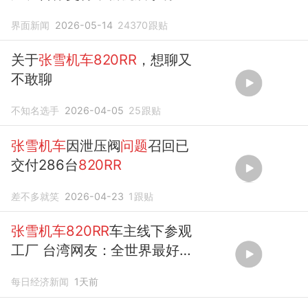
闭供油不畅
问题
界面新闻
2026-05-14
24370
跟贴
关于
张雪机车820RR
，想聊又
不敢聊
不知名选手
2026-04-05
25
跟贴
张雪机车
因泄压阀
问题
召回已
交付286台
820RR
差不多就笑
2026-04-23
1
跟贴
张雪机车820RR
车主线下参观
工厂 台湾网友：全世界最好的
摩托车我们也想拥有！
每日经济新闻
1天前