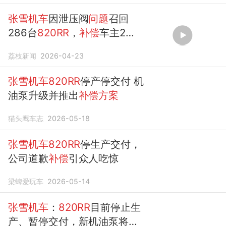
张雪机车
因泄压阀
问题
召回
286台
820RR
，
补偿
车主2次
保养
荔枝新闻
2026-04-23
张雪机车820RR
停产停交付 机
油泵升级并推出
补偿方案
猫头鹰车志
2026-05-18
张雪机车820RR
停生产交付，
公司道歉
补偿
引众人吃惊
梁蜱爱玩车
2026-05-14
张雪机车
：
820RR
目前停止生
产、暂停交付，新机油泵将关