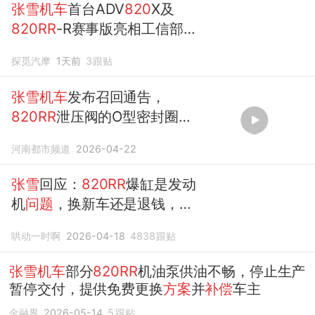
张雪机车
首台ADV
820
X及
820RR
-R赛事版亮相工信部新
车目录
探觅汽摩
1天前
3
跟贴
张雪机车
发布召回通告，
820RR
泄压阀的O型密封圈装
配错误，
张雪
回应：按2种
方
河南都市频道
2026-04-22
案
执行
张雪
回应：
820RR
爆缸是发动
机
问题
，换新车还是退钱，车
主选！
哄动一时啊
2026-04-18
4838
跟贴
张雪机车
部分
820RR
机油泵供油不畅，停止生产
暂停交付，提供免费更换
方案
并
补偿
车主
金融界
2026-05-14
5
跟贴