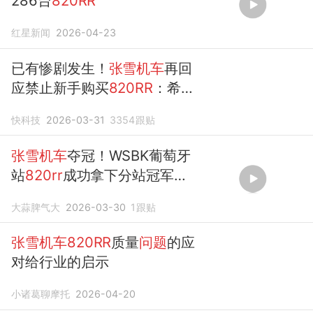
286台
820RR
红星新闻
2026-04-23
已有惨剧发生！
张雪机车
再回
应禁止新手购买
820RR
：希望
少死几个人
快科技
2026-03-31
3354
跟贴
张雪机车
夺冠！WSBK葡萄牙
站
820rr
成功拿下分站冠军！
精彩回放
大蒜脾气大
2026-03-30
1
跟贴
张雪机车820RR
质量
问题
的应
对给行业的启示
小诸葛聊摩托
2026-04-20