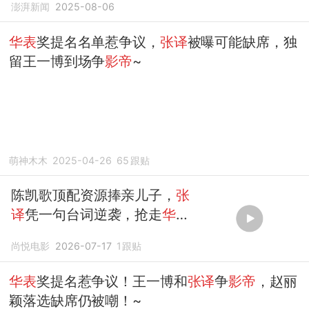
澎湃新闻
2025-08-06
华表
奖提名名单惹争议，
张译
被曝可能缺席，独
留王一博到场争
影帝
~
萌神木木
2025-04-26
65
跟贴
陈凯歌顶配资源捧亲儿子，
张
译
凭一句台词逆袭，抢走
华表
奖
影帝
尚悦电影
2026-07-17
1
跟贴
华表
奖提名惹争议！王一博和
张译
争
影帝
，赵丽
颖落选缺席仍被嘲！~