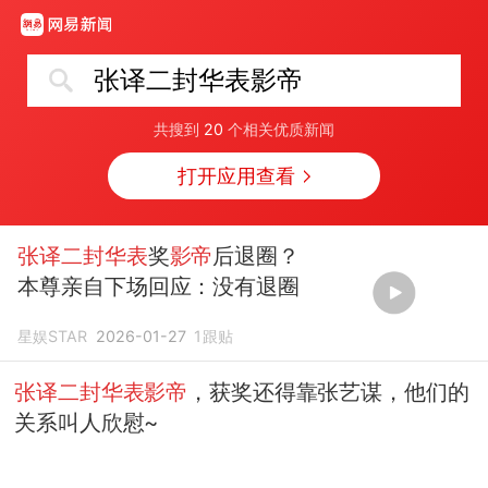
张译二封华表影帝
共搜到
20
个相关优质新闻
打开应用查看
张译二封华表
奖
影帝
后退圈？
本尊亲自下场回应：没有退圈
星娱STAR
2026-01-27
1
跟贴
张译二封华表影帝
，获奖还得靠张艺谋，他们的
关系叫人欣慰~