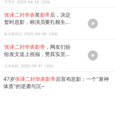
芊手若
2025-04-28
3
跟贴
张译二封华表
奖
影帝
后，决定
暂时息影，称演员要扎根生活
沉淀自己
娱乐呱呱达
2025-04-28
3
跟贴
张译二封华表影帝
，网友们纷
纷发文送上祝福，赞其实至名
归
九米妈妈
2025-04-27
1
跟贴
47岁
张译二封华表影帝
后宣布息影：一个“衰神
体质”的逆袭与沉~