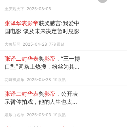
最高职称，两次获封
华表
奖
影
重庆观天下
2025-08-06
帝
张译华表影帝
获奖感言:我爱中
国电影 谈及未来决定暂时息影
大象新闻
2025-04-28
779
跟贴
张译二封华表
奖
影帝
，“王一博
口型”词条上热搜，粉丝为其鸣
不平
花哥扒娱乐
2025-04-28
19
跟贴
张译二封华表
奖
影帝
，公开表
示暂停拍戏，他的人生也太
“衰”了
娱乐白名单
2025-05-03
19
跟贴