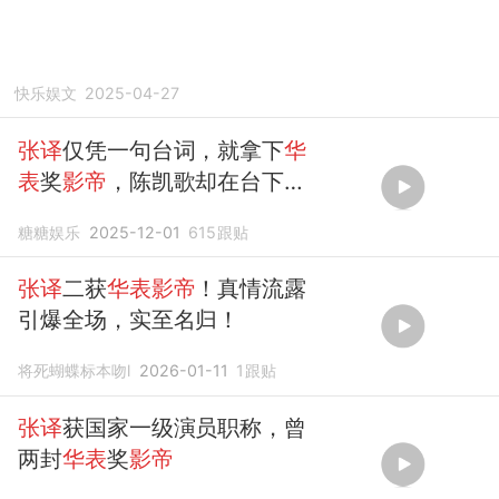
快乐娱文
2025-04-27
张译
仅凭一句台词，就拿下
华
表
奖
影帝
，陈凯歌却在台下全
程黑脸
糖糖娱乐
2025-12-01
615
跟贴
张译
二获
华表影帝
！真情流露
引爆全场，实至名归！
将死蝴蝶标本吻l
2026-01-11
1
跟贴
张译
获国家一级演员职称，曾
两封
华表
奖
影帝