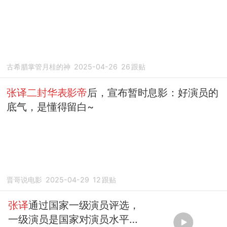
古希腊掌管月桂的神
2025-04-26
26
跟贴
张译二封华表影帝
后，宣布暂时息影：好演员的
底气，是懂得留白~
晋哥说电影
2025-04-29
12
跟贴
张译
通过国家一级演员评选，
一级演员是国家对演员水平的