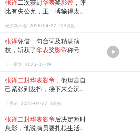
张译
二次获封
华表
奖
影帝
，评
比有失公允，王一博输得太冤
枉
光影新天地
2025-04-27
708
跟贴
张译
凭借一句台词及精湛演
技，斩获了
华表
奖
影帝
称号
十一影客
2026-07-19
张译二封华表影帝
，他坦言自
己紧张到发抖，接下来会沉淀
一段时间
芊手若
2025-04-27
3
跟贴
张译二封华表影帝
后决定暂时
息影，他说演员要扎根生活，
提升演技