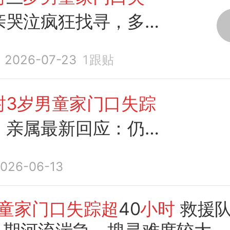
亲哭泣疯狂找寻，多日
在进
2026-07-23
1
跟贴
封3岁男童家门口失踪
，亲属最新回应：仍无
已
申请有关部门降低水
026-06-13
寻找
童家门口失踪超
40
小时
救援队