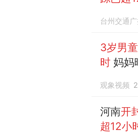
正全力
台州交通广
围无监
3岁男童
时
妈妈
观象视频
2
河南
开
超12小