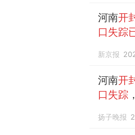
河南
开
口失踪
警
新京报
20
河南
开
口失踪
扬子晚报
2