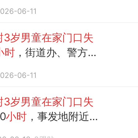
026-06-11
封3岁男童在家门口失
小时
，街道办、警方正
找，家属：
家门口
是庄
026-06-11
运粮河，周围无监控寻
急求线索
封3岁男童在家门口失
0
小时
，事发地附近有
援队员拉“人链”下河