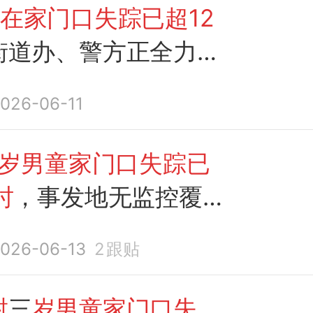
在家门口失踪已超12
街道办、警方正全力寻
026-06-11
3岁男童家门口失踪已
时
，事发地无监控覆
026-06-13
2
跟贴
封
三
岁男童家门口失