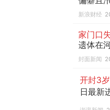
偏僻且
新浪财经
2
家门口
遗体在
封面新闻
2
开封3
日最新
一
男童