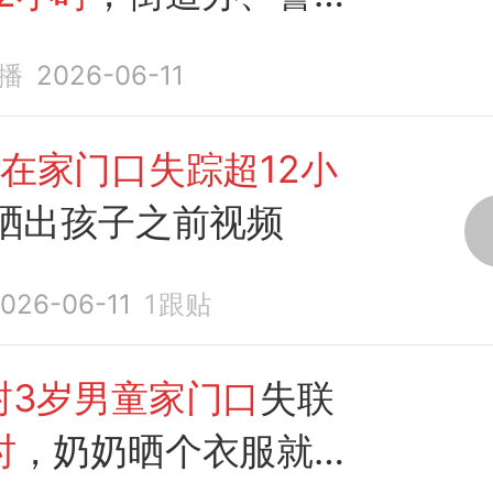
寻找，家属：
男童
家周
播
2026-06-11
控，导致寻找存在困难
在家门口失踪超12小
晒出孩子之前视频
026-06-11
1
跟贴
封3岁男童家门口
失联
时
，奶奶晒个衣服就不