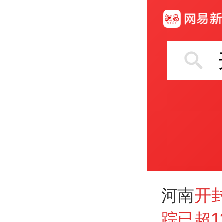
河南
开
踪已超1