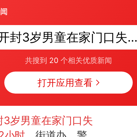
开封3岁男童在家门口失踪已超12
共搜到
20
个相关优质新闻
打开应用查看
封3岁男童在家门口失
2小时
，街道办、警方