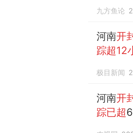
见人
九方鱼论
2
河南
开
踪超12
全力寻
极目新闻
2
稼地和
找困难
河南
开
踪已超
6
河渠，救