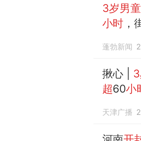
3岁男童
小时
，
找
蓬勃新闻
2
揪心 |
超
60
小
盖！
天津广播
2
河南
开