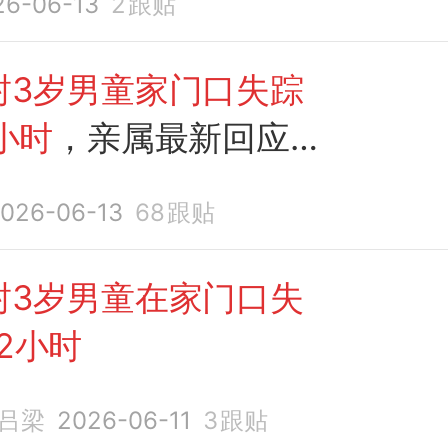
26-06-13
2
跟贴
果
封3岁男童家门口失踪
小时
，亲属最新回应：
索，
已
申请有关部门降
026-06-13
68
跟贴
下河寻找
封3岁男童在家门口失
2小时
吕梁
2026-06-11
3
跟贴