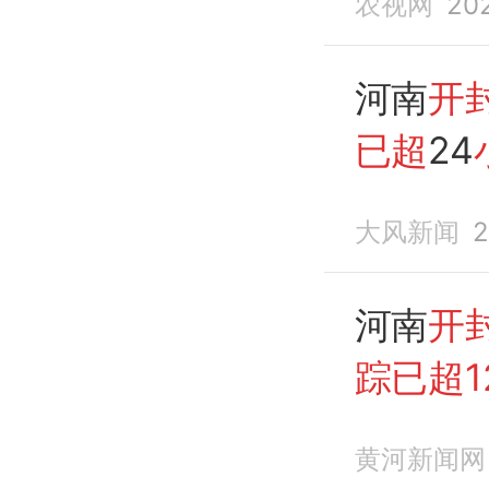
农视网
20
搜寻无
河南
开
已超
24
仍无线
大风新闻
2
低水位
河南
开
踪已超1
黄河新闻网