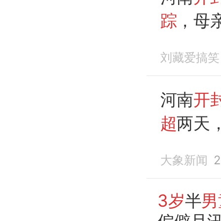
踪
，母
搜救仍
刘藏爱搞笑
河南
开
超
两天
线索，
大象新闻
2
位下河
3岁
半
男