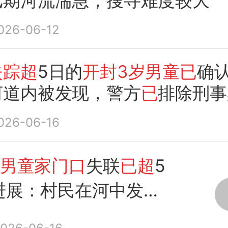
汛期河流湍急，搜寻难度较大
026-06-12
失踪超
5日的
开封3岁男童已
确
河道内被发现，警方
已
排除刑事
026-06-16
岁男童家门口
失联
已超
5
进展：村民在河中发现
遗体