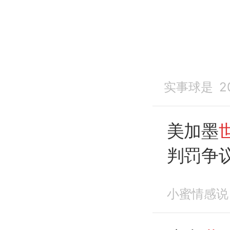
实事球是
2
美加墨
判罚争
小蜜情感说