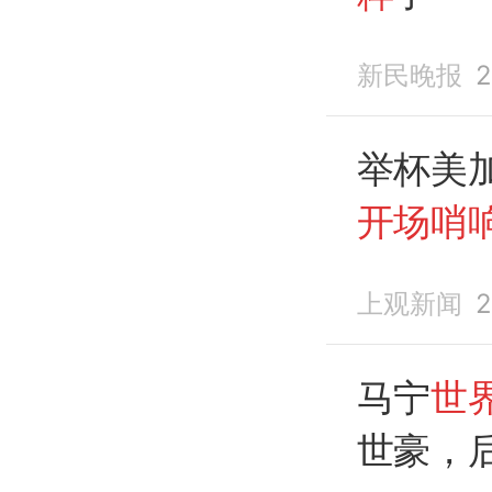
新民晚报
2
举杯美
开场哨
粹
了
上观新闻
2
马宁
世
世豪，