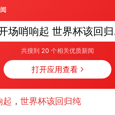
开场
共搜到
20
个相关优质新闻
打开应用查看
响起
，
世界杯该回归纯