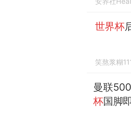
安养社Heal
世界杯
笑熬浆糊11
曼联50
杯
国脚