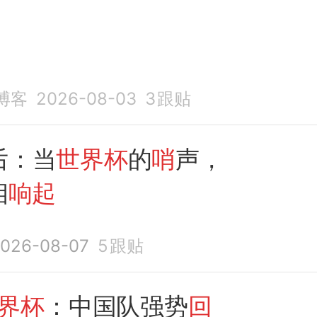
博客
2026-08-03
3
跟贴
后：当
世界杯
的
哨
声，
相
响起
026-08-07
5
跟贴
界杯
：中国队强势
回