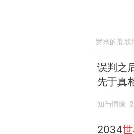
罗米的曼联
误判之
先于真
知与情缘
2
2034
世