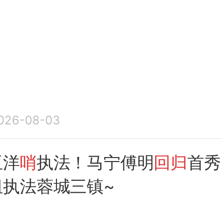
026-08-03
亚洋
哨
执法！马宁傅明
回归
首秀
组执法蓉城三镇~