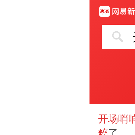
开场哨
粹
了