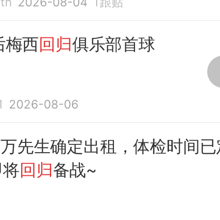
th
2026-08-04
1
跟贴
后梅西
回归
俱乐部首球
1
2026-08-06
0万先生确定出租，体检时间已
即将
回归
备战~