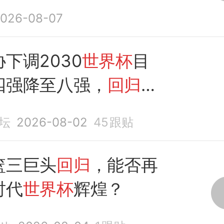
026-08-07
下调2030
世界杯
目
四强降至八强，
回归
现
坛
2026-08-02
45
跟贴
篮三巨头
回归
，能否再
时代
世界杯
辉煌？