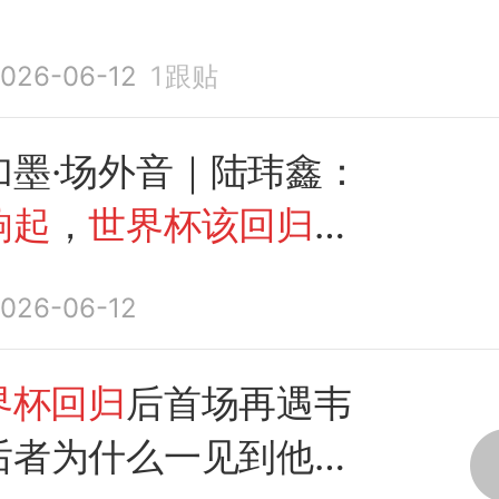
026-06-12
1
跟贴
加墨·场外音｜陆玮鑫：
响起
，
世界杯该回归纯
026-06-12
界杯回归
后首场再遇韦
后者为什么一见到他就