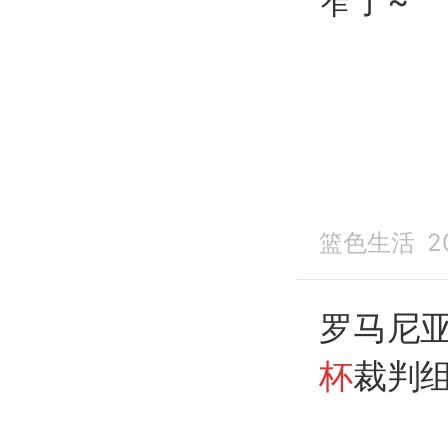
窄了~
篮色生活
2
罗马尼
杯
裁判