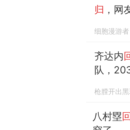
归
，网
细胞漫游者
齐达内
队，20
枪膛开出黑
八村塁