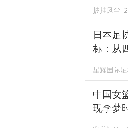
跑？
披挂风尘
2
日本足协
标：从
实主义
星耀国际足
中国女
现李梦