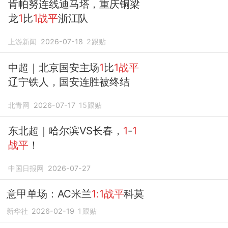
肯帕努连线迪马塔，重庆铜梁
龙
1
比
1战平
浙江队
上游新闻
2026-07-18
2
跟贴
中超｜北京国安主场
1
比
1战平
辽宁铁人，国安连胜被终结
北青网
2026-07-17
15
跟贴
东北超｜哈尔滨VS长春，
1
-
1
战平
！
中国日报网
2026-07-27
意甲单场：AC米兰
1:1战平
科莫
新华社
2026-02-19
1
跟贴