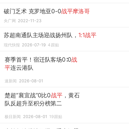
破门乏术 克罗地亚0-0
战平摩洛哥
央广网
2022-11-23
苏超南通队主场迎战扬州队，
1:1战平
现代快报
2026-07-19
4
跟贴
赛季首平！宿迁队客场0∶0
战
平
连云港队
速新闻
2026-08-01
楚超“襄宜战”0比0
战平
，黄石
队反超升至积分榜第二
极目新闻
2026-08-01
19
跟贴