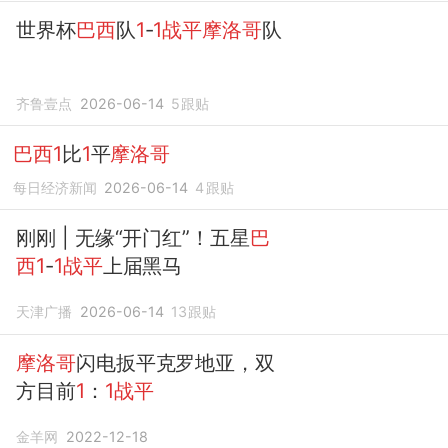
世界杯
巴西
队
1
-
1战平摩洛哥
队
齐鲁壹点
2026-06-14
5
跟贴
巴西1
比
1
平
摩洛哥
每日经济新闻
2026-06-14
4
跟贴
刚刚 | 无缘“开门红”！五星
巴
西1
-
1战平
上届黑马
天津广播
2026-06-14
13
跟贴
摩洛哥
闪电扳平克罗地亚，双
方目前
1
：
1战平
金羊网
2022-12-18