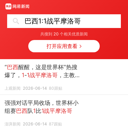
巴西1:1战平摩洛哥
共搜到
20
个相关优质新闻
打开应用查看
“
巴西
醒醒，这是世界杯”热搜
爆了，
1
-
1战平摩洛哥
，主教练
也不满意；近5届世界杯淘汰
上观新闻
2026-06-14
80
跟贴
赛，
巴西
0胜欧洲球队
强强对话平局收场，世界杯小
组赛
巴西
队
1
比
1战平摩洛哥
澎湃新闻
2026-06-14
87
跟贴