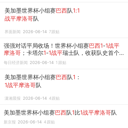
美加墨世界杯小组赛
巴西
队
1:1
战平摩洛哥
队
界面新闻
2026-06-14
7
跟贴
强强对话平局收场！世界杯小组赛
巴西1
-
1战平
摩洛哥
；卡塔尔
1
-
1战平
瑞士队，收获队史首个
世界杯积分
每日经济新闻
2026-06-14
1
跟贴
美加墨世界杯小组赛
巴西
队
1
：
1战平摩洛哥
队
潇湘晨报
2026-06-14
4
跟贴
美加墨世界杯小组赛
巴西
队
1
比
1战平摩洛哥
队
新京报
2026-06-14
4
跟贴