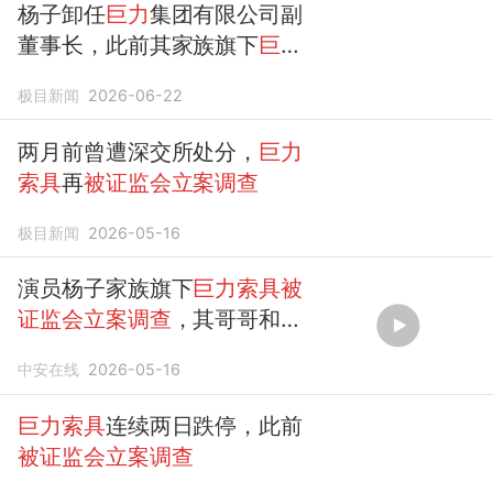
杨子卸任
巨力
集团有限公司副
董事长，此前其家族旗下
巨力
索具被证监会立案调查
极目新闻
2026-06-22
两月前曾遭深交所处分，
巨力
索具
再
被证监会立案调查
极目新闻
2026-05-16
演员杨子家族旗下
巨力索具被
证监会立案调查
，其哥哥和侄
儿曾被通报批评：此前涉嫌蹭
中安在线
2026-05-16
商业航天概念股价大涨。...
巨力索具
连续两日跌停，此前
被证监会立案调查