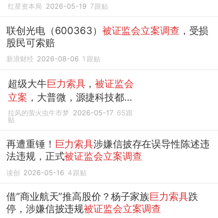
红星资本局
2026-05-19
7
跟贴
联创光电（600363）
被证监会立案调查
，受损
股民可索赔
新浪财经
2026-08-06
1
跟贴
超级大牛
巨力索具
，
被证监会
立案
，大普微，源捷科技都
调
查
监管！
拉风的萤火虫牛市梦
2026-05-17
65
跟
贴
再遭重锤！
巨力索具
涉嫌信披存在误导性陈述违
法违规，正式
被证监会立案调查
读创
2026-05-16
4
跟贴
借“商业航天”推高股价？杨子家族
巨力索具
跌
停，涉嫌信披违规
被证监会立案调查