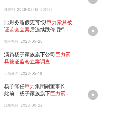
林骁明
2026-05-18
20
跟贴
比财务造假更可恨!
巨力索具被
证监会立案
后连续跌停,蹭“商
业航天”热点、刻意误导!
究竟视频
2026-05-20
演员杨子家族旗下公司
巨力索
具被证监会立案调查
大象新闻
2026-05-16
杨子卸任
巨力
集团副董事长，
此前，杨子家族旗下
巨力索
具
，
被证监会立案调查
观象视频
2026-06-22