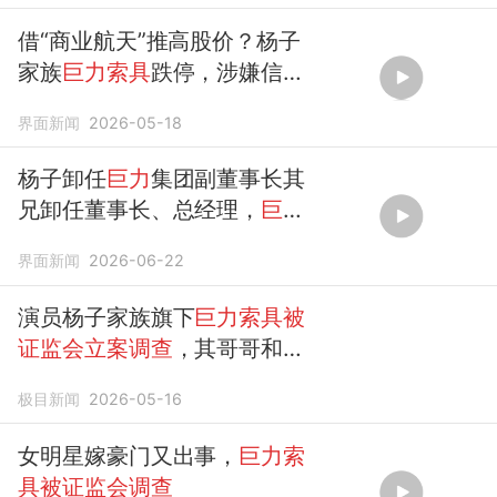
借“商业航天”推高股价？杨子
家族
巨力索具
跌停，涉嫌信披
违规
被证监会立案调查
界面新闻
2026-05-18
杨子卸任
巨力
集团副董事长其
兄卸任董事长、总经理，
巨力
索具
上月
被证监会立案调查
界面新闻
2026-06-22
演员杨子家族旗下
巨力索具被
证监会立案调查
，其哥哥和侄
儿曾被通报批评：此前涉嫌蹭
极目新闻
2026-05-16
商业航天概念股价大涨
女明星嫁豪门又出事，
巨力索
具被证监会调查