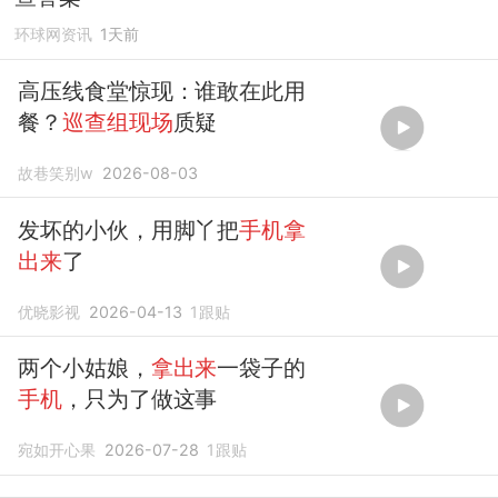
环球网资讯
1天前
高压线食堂惊现：谁敢在此用
餐？
巡查组现场
质疑
故巷笑别w
2026-08-03
发坏的小伙，用脚丫把
手机拿
出来
了
优晓影视
2026-04-13
1
跟贴
两个小姑娘，
拿出来
一袋子的
手机
，只为了做这事
宛如开心果
2026-07-28
1
跟贴