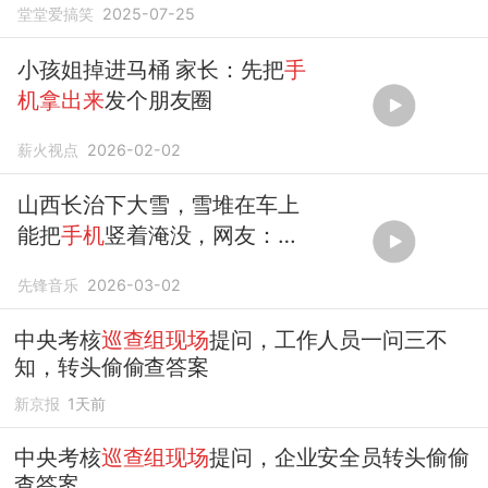
堂堂爱搞笑
2025-07-25
小孩姐掉进马桶 家长：先把
手
机拿出来
发个朋友圈
薪火视点
2026-02-02
山西长治下大雪，雪堆在车上
能把
手机
竖着淹没，网友：
手
机拿出来
还能充电吗？
先锋音乐
2026-03-02
中央考核
巡查组现场
提问，工作人员一问三不
知，转头偷偷查答案
新京报
1天前
中央考核
巡查组现场
提问，企业安全员转头偷偷
查答案