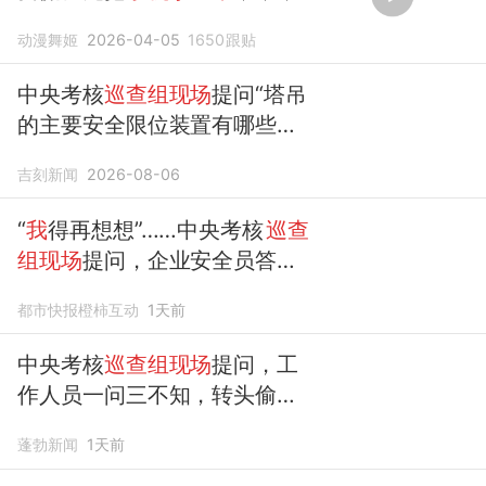
动漫舞姬
2026-04-05
1650
跟贴
中央考核
巡查组现场
提问“塔吊
的主要安全限位装置有哪些？”
企业安全员转头偷偷用
手机
查
吉刻新闻
2026-08-06
答案……
“
我
得再想想”……中央考核
巡查
组现场
提问，企业安全员答不
出，偷偷用
手机
查起了答案
都市快报橙柿互动
1天前
中央考核
巡查组现场
提问，工
作人员一问三不知，转头偷偷
用
手机
查起了答案
蓬勃新闻
1天前