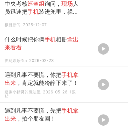
中央考核
巡查组
询问，
现场
人
员迅速把
手机
装进兜里，躲躲
闪闪
极目新闻
2025-12-07
什么时候把你俩
手机
相册
拿出
来看看
抓马娱乐圈a
2026-02-23
遇到凡事不要慌，你把
手机拿
出来
，肯定就能冷静下来了！
逗趣小精灵的魔法屋
2026-05-26
1
跟
贴
遇到凡事不要慌，先把
手机拿
出来
，拍个朋友圈！