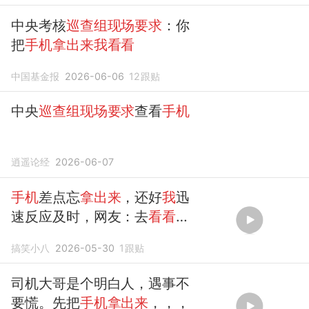
中央考核
巡查组现场要求
：你
把
手机拿出来我看看
中国基金报
2026-06-06
12
跟贴
中央
巡查组现场要求
查看
手机
逍遥论经
2026-06-07
手机
差点忘
拿出来
，还好
我
迅
速反应及时，网友：去
看看
脑
子吧！
搞笑小八
2026-05-30
1
跟贴
司机大哥是个明白人，遇事不
要慌。先把
手机拿出来
，，，