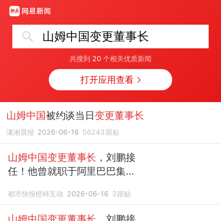
山姆中国变更董事长
共搜到
20
个相关优质新闻
打开应用查看
山姆中国
被约谈当日
变更董事长
潇湘晨报
2026-06-16
56243
跟贴
山姆中国变更董事长
，刘鹏接
任！他曾就职于阿里巴巴集
团，先后担任天猫国际总经理
都市快报橙柿互动
2026-06-16
3
跟贴
山姆中国变更董事长
，刘鹏接