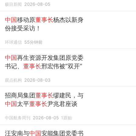
极目新闻
2026-08-05
中国
移动原
董事长
杨杰以新身
份接受采访！
环球通信
55分钟前
中国
再生资源开发集团原党委
书记、
董事长
邢宏伟被“双开”
观点机构
2026-08-03
招商局集团
董事长
缪建民，与
中国
太平
董事长
尹兆君座谈
中国航务周刊
2026-08-05
1
跟贴
汪安南与
中国
安能集团党委书