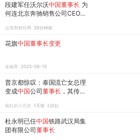
段建军任沃尔沃
中国董事长
为
何连北京奔驰销售公司CEO都
不当了？
运营商财经网
39分钟前
花旗
中国董事长变更
金融界
2025-08-15
普京都惊叹：泰国流亡女总理
变成
中国
公司
董事长
，其传奇
让人称赞
疯狂的小历史
1天前
4
跟贴
杜永明已任
中国
铁路武汉局集
团有限公司
董事长