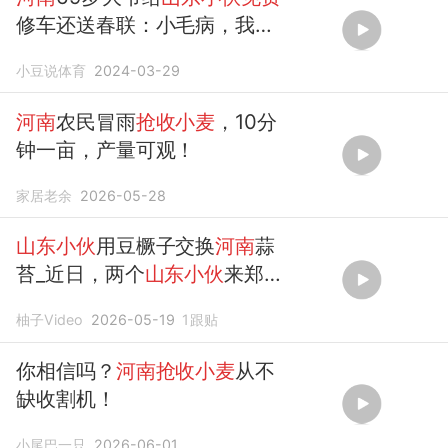
修车还送春联：小毛病，我不
收钱
小豆说体育
2024-03-29
河南
农民冒雨
抢收小麦
，10分
钟一亩，产量可观！
家居老余
2026-05-28
山东小伙
用豆橛子交换
河南
蒜
苔_近日，两个
山东小伙
来郑州
游玩，听说
河南
到处送
柚子Video
2026-05-19
1
跟贴
你相信吗？
河南抢收小麦
从不
缺收割机！
小尾巴一只
2026-06-01