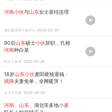
河南小伙
与
山东
女士喜结连理
爱的圆周率不循环w
2026-03-09
90后
山东
硕士
小伙
辞职，扎根
河南
种白菜
民生大参考
2026-01-29
18岁
山东小伙
麦田硬核退钱：
残障
夫妻免单，全网暖哭！
金子从天降
2026-06-03
河南
、
山东
、湖北等多地
小麦