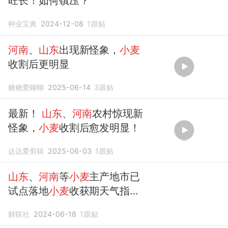
旺长！如何镇压？
种业宝典
2024-12-08
1
跟贴
河南
、
山东
出现新怪象，
小麦
收割后更明显
糖糖爱聊聊
2025-06-14
3
跟贴
最新！
山东
、
河南
农村惊现新
怪象，
小麦
收割后愈发明显！
达达爱剪辑
2025-06-03
1
跟贴
山东
、
河南
等
小麦
主产地市已
试点落地
小麦
收获期天气指数
保险
财联社
2024-06-18
1
跟贴