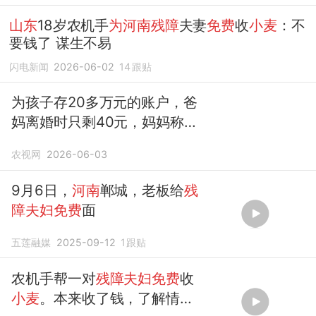
山东
18岁农机手
为河南残障
夫妻
免费
收
小麦
：不
要钱了 谋生不易
闪电新闻
2026-06-02
14
跟贴
为孩子存20多万元的账户，爸
妈离婚时只剩40元，妈妈称钱
都花在孩子身上；
山东
18岁农
农视网
2026-06-03
机手
为河南残障
夫妻
免费
收
小
麦
｜来听新闻
9月6日，
河南
郸城，老板给
残
障夫妇免费
面
五莲融媒
2025-09-12
1
跟贴
农机手帮一对
残障夫妇免费
收
小麦
。本来收了钱，了解情况