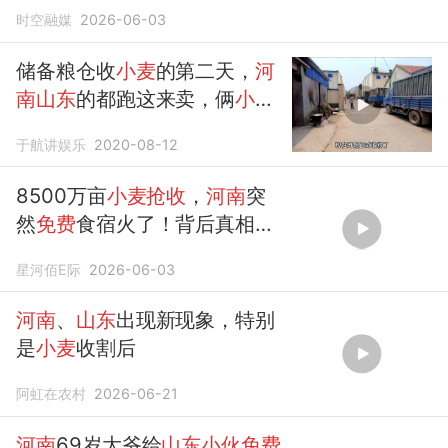
后当场退了
时空融媒
2026-06-03
储备粮仓收
小麦
的第二天，
河
南山东
的都跑这来卖，俩
小伙
来凑热闹
于航讲娱乐
2020-08-12
8500万亩
小麦抢收
，
河南
突
然
免费
食宿火了！背后真相暖
哭全网
星河佰E际
2026-06-03
河南
、
山东
出现新现象，特别
是
小麦
收割后
阿虹在农村
2026-06-21
河南
69岁大爷给
山东小伙免费