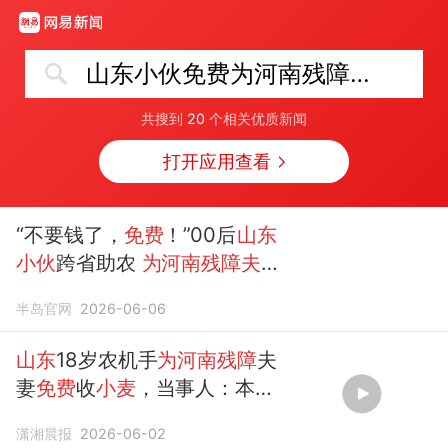
山东小伙免费为河南残障夫妇抢收小麦
共搜到
20
个相关优质新闻
打开应用查看
“不要钱了，
免费
！”00后
山东
小伙
跨省助农
为河南残障夫妇
免费抢收小麦
半岛官网
2026-06-06
山东
18岁农机手
为河南残障
夫
妻
免费
收
小麦
，当事人：本来
收了钱，了解情况后把钱退了
潇湘晨报
2026-06-02