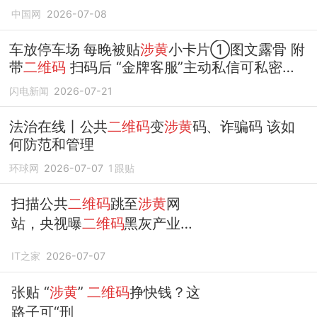
中国网
2026-07-08
车放停车场 每晚被贴
涉黄
小卡片①图文露骨 附
带
二维码
扫码后 “金牌客服”主动私信可私密聊
天
闪电新闻
2026-07-21
法治在线丨公共
二维码
变
涉黄
码、诈骗码 该如
何防范和管理
环球网
2026-07-07
1
跟贴
扫描公共
二维码
跳至
涉黄
网
站，央视曝
二维码
黑灰产业渗
透公共用品
IT之家
2026-07-07
张贴 “
涉黄
”
二维码
挣快钱？这
路子可“刑