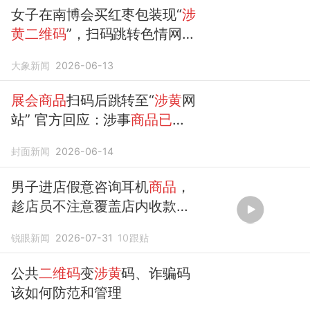
女子在南博会买红枣包装现“
涉
黄二维码
”，扫码跳转色情网
站，涉事公司：域名遭境外“攻
大象新闻
2026-06-13
克”，参展前
已
报案；
展会
工作
人员称
已下架
展会商品
扫码后跳转至“
涉黄
网
站” 官方回应：涉事
商品已全
部下架
封面新闻
2026-06-14
男子进店假意咨询耳机
商品
，
趁店员不注意覆盖店内收款
二
维码
锐眼新闻
2026-07-31
10
跟贴
公共
二维码
变
涉黄
码、诈骗码
该如何防范和管理