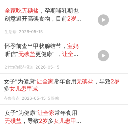
全家吃无碘盐
，孕期哺乳期也
刻意避开高碘食物，目前
2岁
女儿
说话不会说整句，
患
上
甲
生活帮
2026-05-15
减
怀孕前查出甲状腺结节，
宝妈
听信“
无碘盐
更健康” ，
让全家
常年食用
无碘盐
，致
女儿2岁
21世纪经济报道
2026-05-15
还不会说整句话，
患
...
女子“为健康”
让全家
常年食用
无碘盐
，导致
2岁
多
女儿患甲减
齐鲁壹点
2026-05-15
5
跟贴
女子“为健康”
让全家
常年食用
无碘盐
，导致
2岁
多
女儿患甲