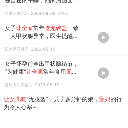
独自在家午睡，回家后画面
让
宝妈
崩溃
大果小果妈妈
2026-08-02
3
跟贴
女子
让全家
常年
吃无碘盐
，致
三人甲状腺异常，医生提醒别
跟风，
瓦伦西亚月亮
2026-05-15
女子怀孕前查出甲状腺结节，
“为健康”
让全家
常年食用
无碘
盐
音乐下午茶官方
2026-05-15
让女儿吃
“无腿蟹”，儿子多分虾的娘，
宝妈
的行
为令人心寒~