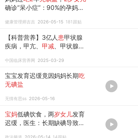
确诊“呆小症”：90%的孕妈都
不知道的碘营养真相！
健康管理师吉吉
2026-05-15
181
跟贴
【科普营养】3亿人
患
甲状腺
疾病，甲亢、
甲减
、甲状腺结
节…不能
吃
碘盐？
中国临床营养网
2025-03-29
宝宝发育迟缓竟因妈妈长期
吃
无碘盐
无情有思ss
2026-05-16
宝妈
低碘饮食，两
岁女儿
发育
迟缓，医生：长期缺碘导致
甲
减
政法频道
2026-05-14
14
跟贴