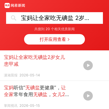
宝妈让全家吃无碘盐 2岁女儿患甲减
共搜到
20
个相关优质新闻
打开应用查看
宝妈让全家吃无碘盐2岁女儿
患甲减
潇湘晨报
2026-05-14
宝妈
听信“
无碘盐
更健康”，
让
全家
常年食用
无碘盐
，
女儿2
岁
还不会说整句话
患
上
甲减
掌闻视讯
2026-05-15