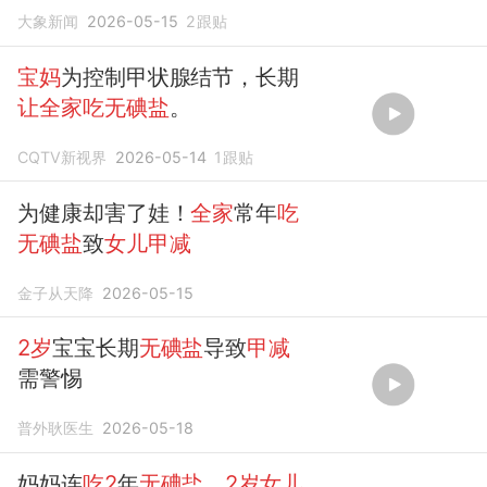
减
：孕期、哺乳期也坚持低钾
大象新闻
2026-05-15
2
跟贴
饮食，宝宝长期碘饥饿
宝妈
为控制甲状腺结节，长期
让全家吃无碘盐
。
CQTV新视界
2026-05-14
1
跟贴
为健康却害了娃！
全家
常年
吃
无碘盐
致
女儿甲减
金子从天降
2026-05-15
2岁
宝宝长期
无碘盐
导致
甲减
需警惕
普外耿医生
2026-05-18
妈妈连
吃2
年
无碘盐
，
2岁女儿