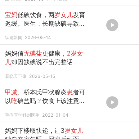
宝妈
低碘饮食，两
岁女儿
发育
迟缓。医生：长期缺碘导致
甲
减
纵览新闻
2026-05-14
妈妈信
无碘盐
更健康，
2岁女
儿
却因缺碘说不出完整话
看晓天下事
2026-05-15
甲减
、桥本氏甲状腺炎
患
者可
以
吃
碘盐吗？饮食上该注意什
么
重症医学科刘医生
2022-01-04
妈妈下楼取快递，
让
3
岁女儿