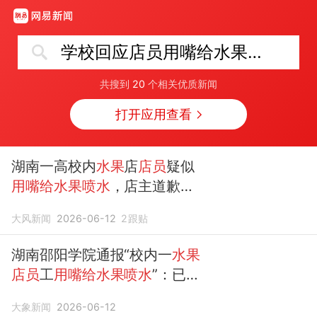
学校回应店员用嘴给水果喷水
共搜到
20
个相关优质新闻
打开应用查看
湖南一高校内
水果
店
店员
疑似
用嘴给水果喷水
，店主道歉，
学校回应
大风新闻
2026-06-12
2
跟贴
湖南邵阳学院通报“校内一
水果
店员
工
用嘴给水果喷水
”：已对
全部
水果
抽样检测并下架封
大象新闻
2026-06-12
存，暂停其一切经营活动，正