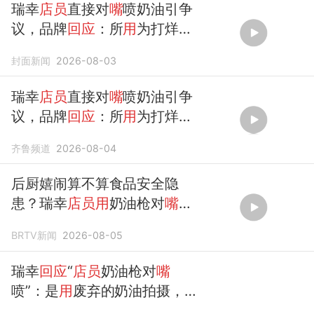
瑞幸
店员
直接对
嘴
喷奶油引争
议，品牌
回应
：所
用
为打烊后
废弃物料，行为违规
封面新闻
2026-08-03
瑞幸
店员
直接对
嘴
喷奶油引争
议，品牌
回应
：所
用
为打烊后
废弃物料
齐鲁频道
2026-08-04
后厨嬉闹算不算食品安全隐
患？瑞幸
店员用
奶油枪对
嘴
喂
食引争议，官方
回应
：已启动
BRTV新闻
2026-08-05
核查
瑞幸
回应
“
店员
奶油枪对
嘴
喷”：是
用
废弃的奶油拍摄，将
严肃处理