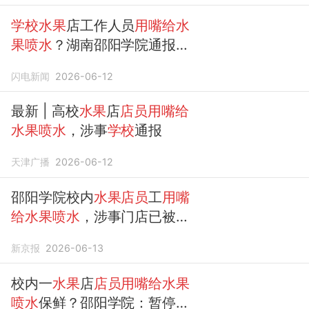
联合开展调查
学校水果
店工作人员
用嘴给水
果喷水
？湖南邵阳学院通报：
确实存在违规经营问题 暂停其
闪电新闻
2026-06-12
一切经营活动
最新 | 高校
水果
店
店员用嘴给
水果喷水
，涉事
学校
通报
天津广播
2026-06-12
邵阳学院校内
水果店员
工
用嘴
给水果喷水
，涉事门店已被关
停
新京报
2026-06-13
校内一
水果
店
店员用嘴给水果
喷水
保鲜？邵阳学院：暂停一