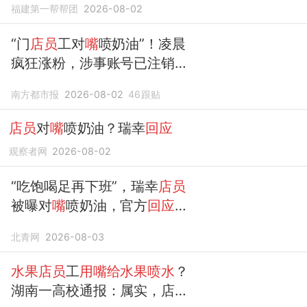
福建第一帮帮团
2026-08-02
“门
店员
工对
嘴
喷奶油”！凌晨
疯狂涨粉，涉事账号已注销！
瑞幸
回应
：严肃处理
南方都市报
2026-08-02
46
跟贴
店员
对
嘴
喷奶油？瑞幸
回应
观察者网
2026-08-02
“吃饱喝足再下班”，瑞幸
店员
被曝对
嘴
喷奶油，官方
回应
：
将严肃处理，涉及物料和奶油
北青网
2026-08-03
枪已废弃
水果店员
工
用嘴给水果喷水
？
湖南一高校通报：属实，店铺