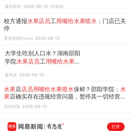
已关停！
蓬勃新闻
2026-06-12
40
跟贴
校方通报
水果店员
工
用嘴给水果喷水
：门店已关
停
看看新闻Knews
2026-06-13
大学生吃别人口水？湖南邵阳
学院
水果店员
工
用嘴给水果喷
水
保鲜
趣笔谈
2026-06-15
水果
店
店员用嘴给水果喷水
保鲜？邵阳学院：
水
果
店确实存在违规经营问题，暂停其一切经营活
动
现代快报
2026-06-12
打开