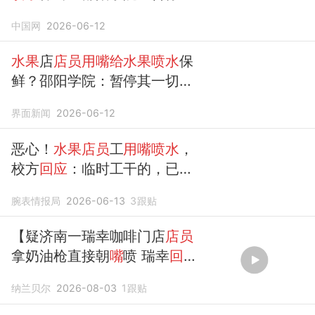
切经营活动
中国网
2026-06-12
水果
店
店员用嘴给水果喷水
保
鲜？邵阳学院：暂停其一切经
营活动
界面新闻
2026-06-12
恶心！
水果店员
工
用嘴喷水
，
校方
回应
：临时工干的，已关
停
腕表情报局
2026-06-13
3
跟贴
【疑济南一瑞幸咖啡门店
店员
拿奶油枪直接朝
嘴
喷 瑞幸
回
应
】
纳兰贝尔
2026-08-03
1
跟贴