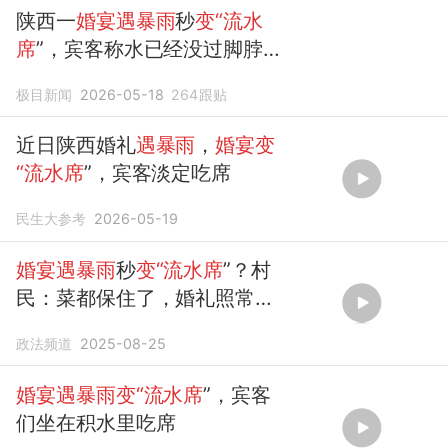
陕西一
婚宴遇暴雨
秒
变“流水
席
”，宾客称水已经没过脚脖
子，大家很捧场没有离场，新
极目新闻
2026-05-18
264
跟贴
郎：婚礼正常举行
近日陕西婚礼
遇暴雨
，
婚宴变
“流水席
”，宾客淡定吃席
民生大参考
2026-05-19
婚宴遇暴雨
秒
变“流水席
”？村
民：菜都保住了，婚礼照常举
行
政法频道
2025-08-25
婚宴遇暴雨变“流水席
”，宾客
们坐在积水里吃席