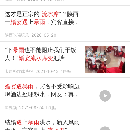
这才是正宗的
“流水席
”？陕西
一
婚宴遇
上
暴雨
，宾客直接坐
在积水中吃席~
陕西吃喝玩乐
2026-05-20
“下
暴雨
也不能阻止我们干饭
人！”
婚宴流水席变
池塘
太原融媒体快报
2021-10-13
1
跟贴
婚宴遇暴雨
，宾客不受影响边
喝酒边处理积水，网友：真正
流水席
星视频
2021-08-24
1
跟贴
结婚
遇
上
暴雨
洪水，新人风雨