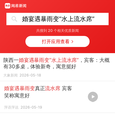
婚宴遇暴雨变“水上流水席”
共搜到
20
个相关优质新闻
打开应用查看
陕西一
婚宴遇暴雨变“水上流水席”
，宾客：大概
有30多桌，体验新奇，寓意挺好
大象新闻
2026-05-18
婚宴遇暴雨变
真正
流水席
宾客
笑称寓意好
萍语萍说
2026-05-19