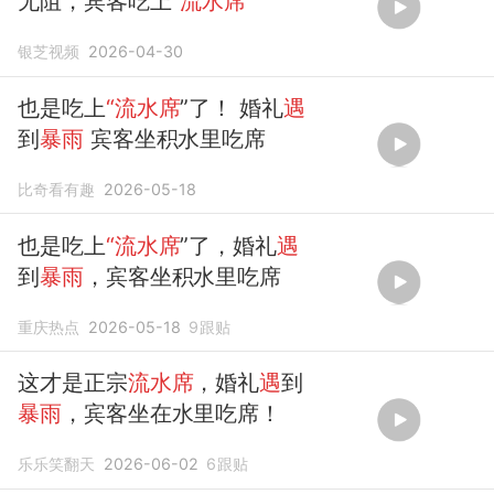
无阻，宾客吃上
“流水席
”
银芝视频
2026-04-30
也是吃上
“流水席
”了！ 婚礼
遇
到
暴雨
宾客坐积水里吃席
比奇看有趣
2026-05-18
也是吃上
“流水席
”了，婚礼
遇
到
暴雨
，宾客坐积水里吃席
重庆热点
2026-05-18
9
跟贴
这才是正宗
流水席
，婚礼
遇
到
暴雨
，宾客坐在水里吃席！
乐乐笑翻天
2026-06-02
6
跟贴