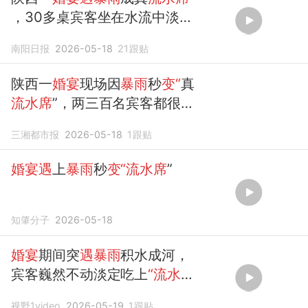
，30多桌宾客坐在水流中淡定
吃席
南阳日报
2026-05-18
21
跟贴
陕西一
婚宴
现场因
暴雨
秒
变“
真
流水席
”，两三百名宾客都很捧
场，没有离席，传菜员也得蹚
三湘都市报
2026-05-18
1
跟贴
着
水上
菜
婚宴遇
上
暴雨
秒
变“流水席
”
知肇分子
2026-05-18
婚宴
期间突
遇暴雨
积水成河，
宾客巍然不动淡定吃上
“流水
席
”
视野1video
2026-05-19
1
跟贴