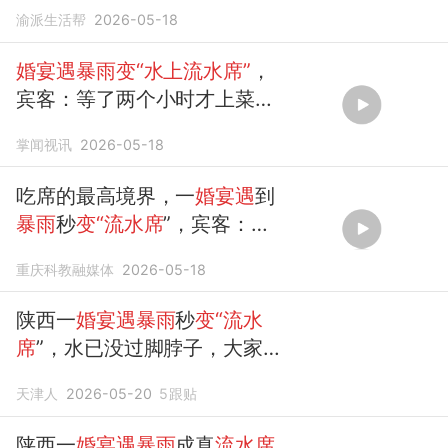
渝派生活帮
2026-05-18
婚宴遇暴雨变“水上流水席”
，
宾客：等了两个小时才上菜，
蹚水离开，大雨寓意好
掌闻视讯
2026-05-18
吃席的最高境界，一
婚宴遇
到
暴雨
秒
变“流水席
”，宾客：挺
好的，大家挺开心
重庆科教融媒体
2026-05-18
陕西一
婚宴遇暴雨
秒
变“流水
席
”，水已没过脚脖子，大家很
捧场没有离场，新郎：婚礼正
天津人
2026-05-20
5
跟贴
常举行
陕西一
婚宴遇暴雨
成真
流水席