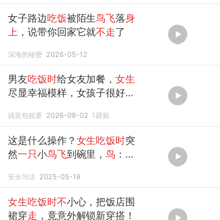
女子路边
吃饭
被陌生
鸟飞
落
身
上
，说带你回家它就
不走
了
深海的秘密
2026-05-12
男友
吃饭时
给女友加餐，
女生
尽显幸福模样，女孩子很好满
足的！
搞笑包租婆
2026-08-02
1
跟贴
这是什么操作？
女生吃饭时
突
然
一只
小
鸟飞
到碗里，
鸟
：挺
暖和，就是屁股有点火辣辣的
安全与法
2025-05-19
女生吃饭时不
小心，把饭店围
裙穿
走
，竟意外解锁新穿搭！