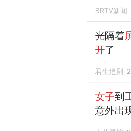
涂了胶
BRTV新闻
了
光隔着
开
了
君生追剧
2
女子
到
意外出
睛
，出