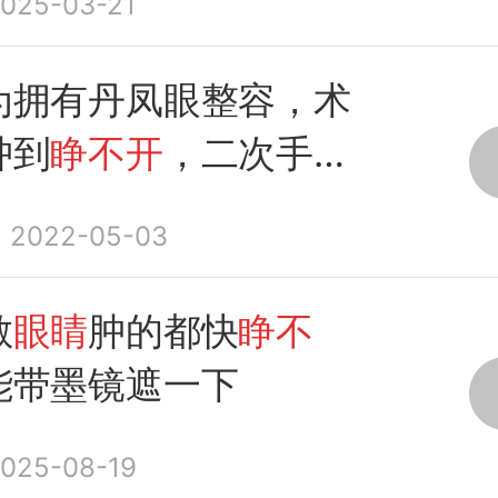
025-03-21
为拥有丹凤眼整容，术
肿到
睁不开
，二次手术
忧
2022-05-03
敏
眼睛
肿的都快
睁不
能带墨镜遮一下
025-08-19