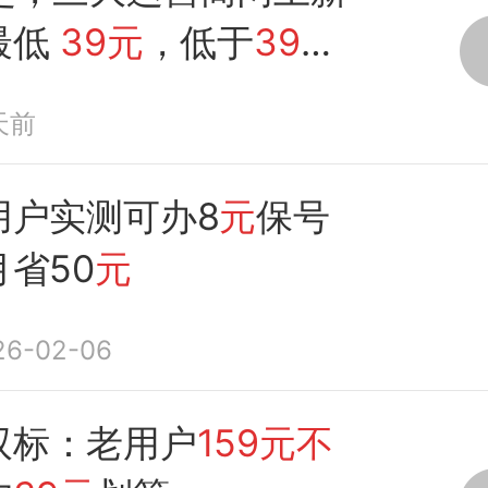
最低
39元
，低于
39元
天前
用户实测可办8
元
保号
月省50
元
26-02-06
双标：老用户
159元不