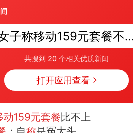
女子称移动159元套餐不如3
共搜到
20
个相关优质新闻
打开应用查看
动159元套餐
比不上
餐
：自
称
是冤大头