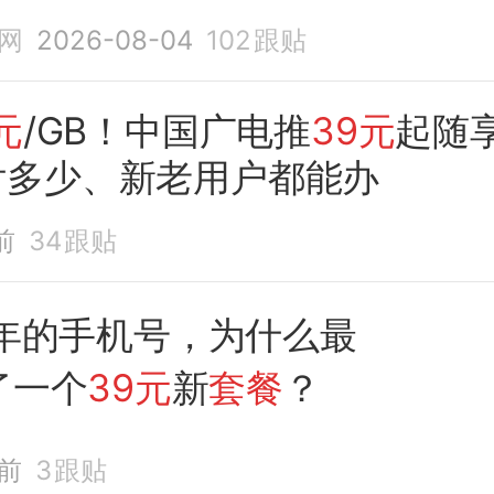
一片骂声！
网
2026-08-04
102
跟贴
元
/GB！中国广电推
39元
起随
付多少、新老用户都能办
前
34
跟贴
0年的手机号，为什么最
了一个
39元
新
套餐
？
前
3
跟贴