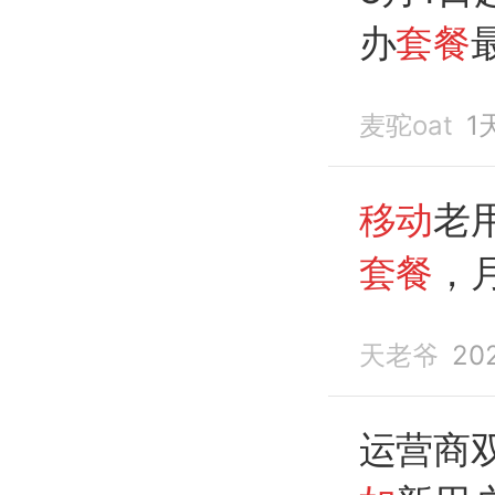
办
套餐
的
麦驼oat
1
移动
老
套餐
，
天老爷
20
运营商