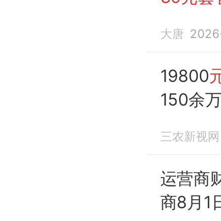
大唐
2026
19800
150余
子称
遭医
三农新视网
万
元
贷
运营商
商8月1