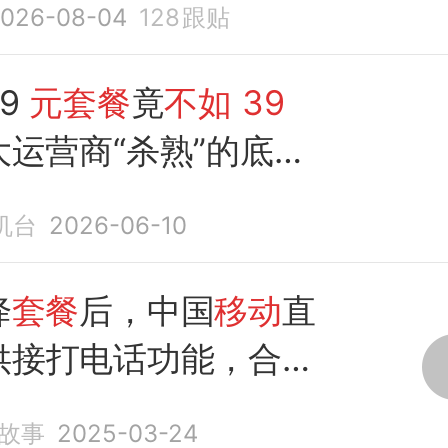
026-08-04
128
跟贴
9
元套餐
竟
不如
39
大运营商“杀熟”的底层
机台
2026-06-10
降
套餐
后，中国
移动
直
供接打电话功能，合理
故事
2025-03-24