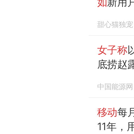
如
新用
甜心猫独宠
女子称
底捞赵
元
，海
中国能源网
议消费
移动
每
11年，