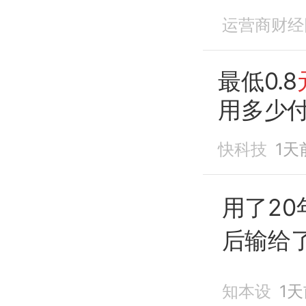
元
引来
运营商财经
最低0.8
用多少
快科技
1天
用了2
后输给
知本设
1天