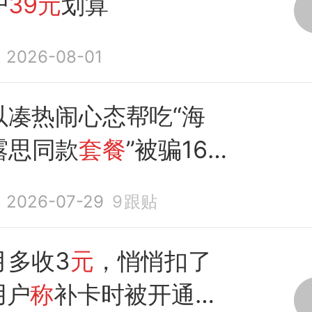
户
39元
划算
2026-08-01
以凑热闹心态帮吃“海
露思同款
套餐
”被骗166
底捞：非官方活动，建
2026-07-29
9
跟贴
者不要参与
月多收3
元
，悄悄扣了
用户
称
补卡时被开通来