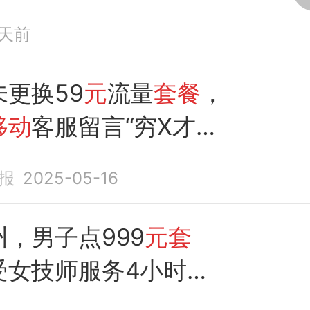
投诉后退费405
元
1天前
未更换59
元
流量
套餐
，
移动
客服留言“穷X才用
”
报
2025-05-16
，男子点999
元套
受女技师服务4小时后
跑