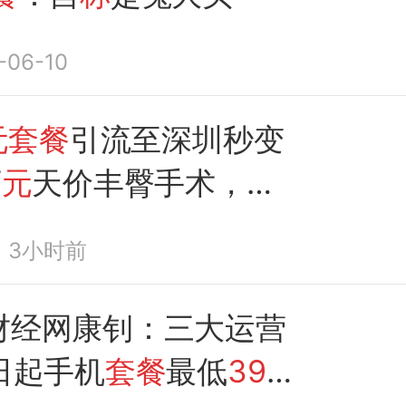
-06-10
元套餐
引流至深圳秒变
万
元
天价丰臀手术，
女
美“套路”，欠下138
3小时前
款；涉事美容机构回应
财经网康钊：三大运营
日起手机
套餐
最低
39