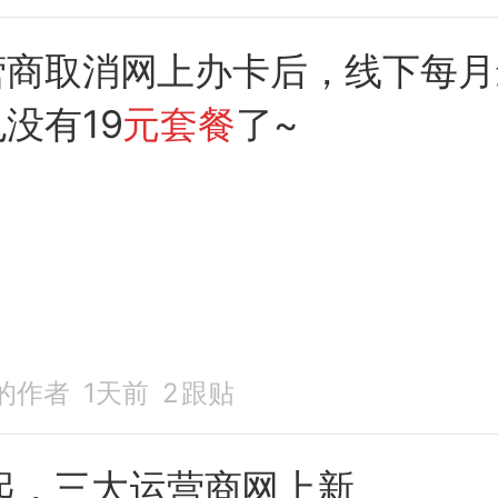
营商取消网上办卡后，线下每月
没有19
元套餐
了~
的作者
1天前
2
跟贴
日起，三大运营商网上新