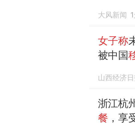
电提醒，
大风新闻
女子称
被中国
无限流量
山西经济日
浙江杭州
餐
，享
翻窗逃