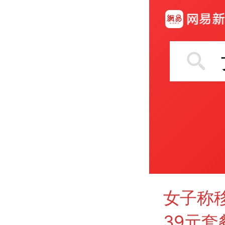
女子称移
39元套