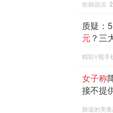
欢姐说法
2
质疑：5
元
？三
逻辑
精彩V视手
女子称
接不提
吗？
旅途的美食