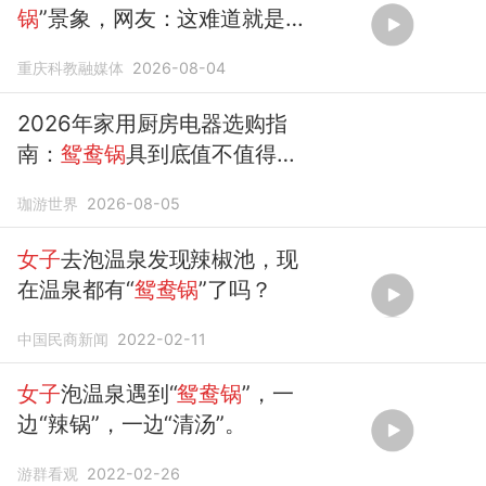
锅
”景象，网友：这难道就是泾
渭分明？
重庆科教融媒体
2026-08-04
2026年家用厨房电器选购指
南：
鸳鸯锅
具到底值不值得入
手？
珈游世界
2026-08-05
女子
去泡温泉发现辣椒池，现
在温泉都有“
鸳鸯锅
”了吗？
中国民商新闻
2022-02-11
女子
泡温泉遇到“
鸳鸯锅
”，一
边“辣锅”，一边“清汤”。
游群看观
2022-02-26