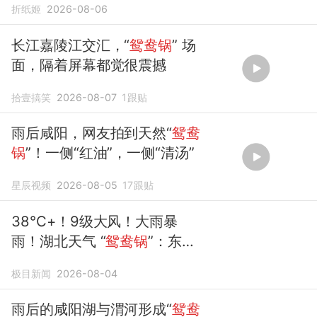
折纸姬
2026-08-06
长江嘉陵江交汇，“
鸳鸯锅
” 场
面，隔着屏幕都觉很震撼
拾壹搞笑
2026-08-07
1
跟贴
雨后咸阳，网友拍到天然“
鸳鸯
锅
”！一侧“红油”，一侧“清汤”
星辰视频
2026-08-05
17
跟贴
38℃+！9级大风！大雨暴
雨！湖北天气 “
鸳鸯锅
”：东边
晴热西边雨
极目新闻
2026-08-04
雨后的咸阳湖与渭河形成“
鸳鸯