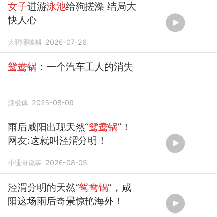
女子
进游
泳池
给狗搓澡 结局大
快人心
大鹏嘚啵嘚
2026-07-26
鸳鸯锅
：一个汽车工人的消失
脑极体
2026-08-06
雨后咸阳出现天然“
鸳鸯锅
”！
网友:这就叫泾渭分明！
小通哥说事
2026-08-05
泾渭分明的天然“
鸳鸯锅
”，咸
阳这场雨后奇景惊艳海外！