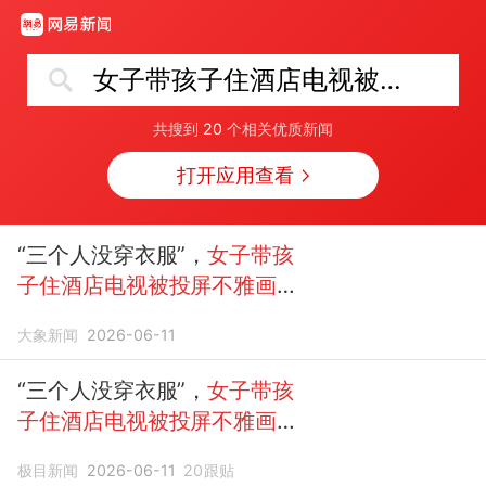
女子带孩子住酒店电视被投屏不雅画面
共搜到
20
个相关优质新闻
打开应用查看
“三个人没穿衣服”，
女子带孩
子住酒店电视被投屏不雅画
面
；酒店补偿房费：不清楚哪
大象新闻
2026-06-11
位顾客投错屏，会进行调整
“三个人没穿衣服”，
女子带孩
子住酒店电视被投屏不雅画
面
，酒店：此前从未出现相关
极目新闻
2026-06-11
20
跟贴
情况，还不清楚是谁投错屏；