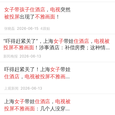
当事人：已被补偿当天房费
女子带孩子住酒店
，
电视
突然
被投屏
出现了
不雅画面
！
张晓磊
2026-06-15
4
跟贴
“吓得赶紧关了”，上海
女子
带娃
住酒店
，
电视被
投屏不雅画面
！涉事酒店：补偿房费；这种情况
为何频频发生？
新民晚报
2026-06-13
吓得赶紧关了！上海
女子
带娃
住酒店
，
电视被投屏不雅画
面
！酒店回应：退了房费
上观新闻
2026-06-13
上海
女子
带娃
住酒店
，
电视被
投屏不雅画面
：几个人没穿衣