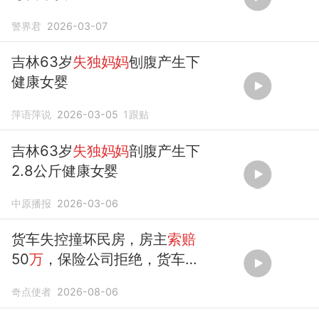
警界君
2026-03-07
吉林63岁
失独妈妈
刨腹产生下
健康女婴
萍语萍说
2026-03-05
1
跟贴
吉林63岁
失独妈妈
剖腹产生下
2.8公斤健康女婴
中原播报
2026-03-06
货车失控撞坏民房，房主
索赔
50
万
，保险公司拒绝，货车怎
么办？
奇点使者
2026-08-06