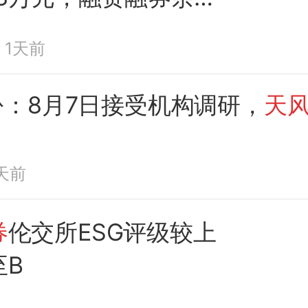
元
1天前
：8月7日接受机构调研，
天
天前
券
伦交所ESG评级较上
至B