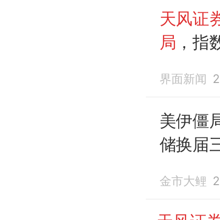
天风证
局
，指
界面新闻
2
美伊僵局
储换届
改
长期
金市大鲤
2