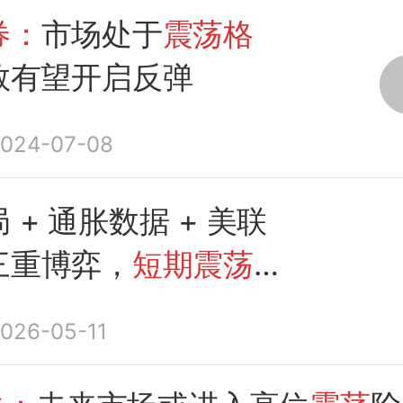
券：
市场处于
震荡格
数有望开启反弹
024-07-08
 + 通胀数据 + 美联
三重博弈，
短期震荡不
看涨
格局
026-05-11