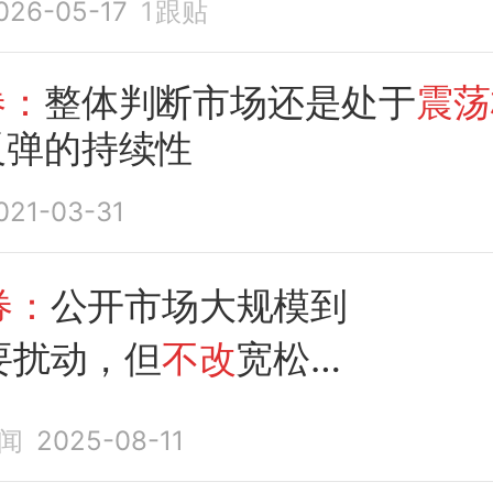
026-05-17
1
跟贴
券：
整体判断市场还是处于
震荡
反弹的持续性
021-03-31
券：
公开市场大规模到
要扰动，但
不改
宽松
格
闻
2025-08-11