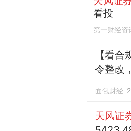
天风证
看投
第一财经资
【看合
令整改
面包财经
2
天风证
5423