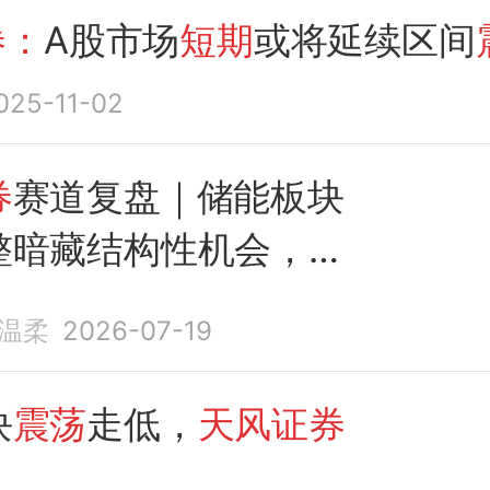
券：
A股市场
短期
或将延续区间
025-11-02
券
赛道复盘｜储能板块
整暗藏结构性机会，
短
不改
长期景气主线
温柔
2026-07-19
块
震荡
走低，
天风证券