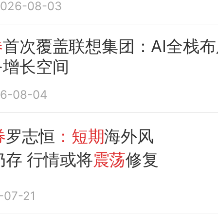
026-08-03
券
首次覆盖联想集团：AI全栈
务增长空间
6-08-04
券
罗志恒
：短期
海外风
仍存 行情或将
震荡
修复
-07-21