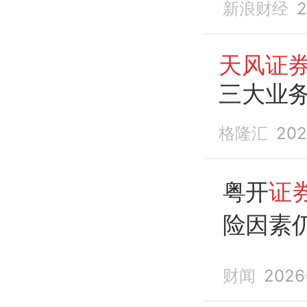
新浪财经
2
天风证
三大业
格隆汇
202
粤开
证
险因素
财闻
2026