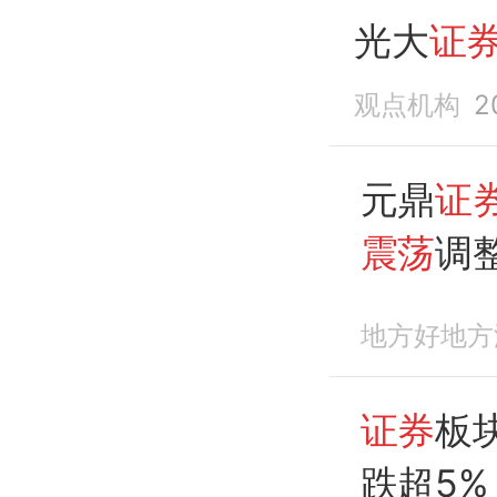
光大
证
观点机构
2
元鼎
证
震荡
调
期
回调
地方好地方
证券
板
跌超5%