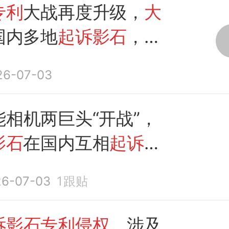
专利
大战再度升级，
大
国内多地
起诉影石
，
影
发起6项
专利反诉
26-07-03
相机两巨头“开战”，
影石
在国内互相
起诉专
6-07-03
1
跟贴
诉影石专利侵权
，涉及