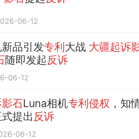
026-06-12
机新品引发
专利
大战
大疆起诉
石
随即发起
反诉
6-06-12
诉影石
Luna相机
专利侵权
，知
正式提出
反诉
026-06-12