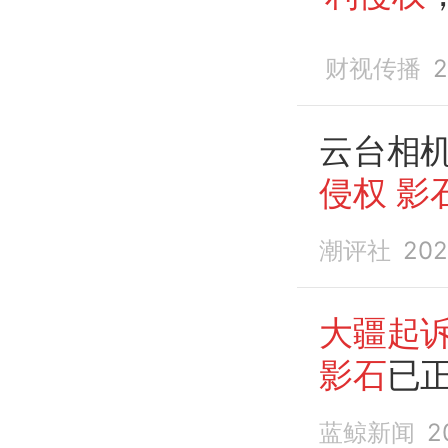
财视传播
2
云台相
侵权
影
潮评社
202
大疆起
影石
已
蓝鲸新闻
2