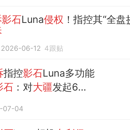
诉影石
Luna
侵权
！指控其“全盘
诉
2026-06-12
4
跟贴
诉
指控
影石
Luna多功能
影石
：对
大疆
发起6项
诉
-07-04