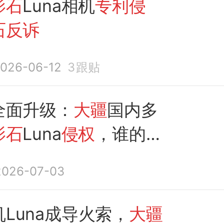
影石
Luna相机
专利侵
石反诉
026-06-12
3
跟贴
全面升级：
大疆
国内多
影石
Luna
侵权
，谁的胜
？
2026-07-03
Luna成导火索，
大疆