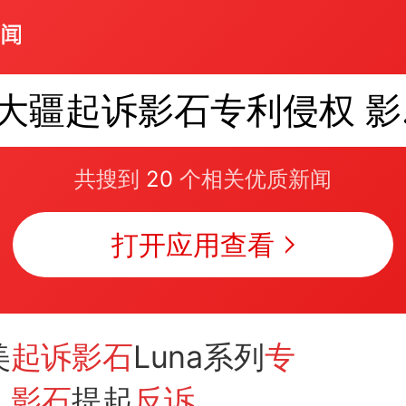
大疆
共搜到
20
个相关优质新闻
打开应用查看
美
起诉影石
Luna系列
专
，
影石
提起
反诉