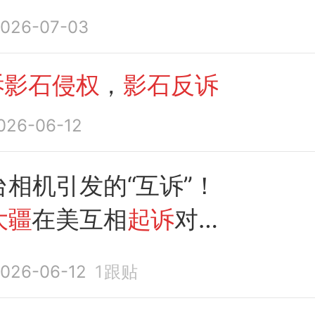
起6项
反诉
026-07-03
诉影石侵权
，
影石反诉
026-06-12
相机引发的“互诉”！
大疆
在美互相
起诉
对方
权
026-06-12
1
跟贴