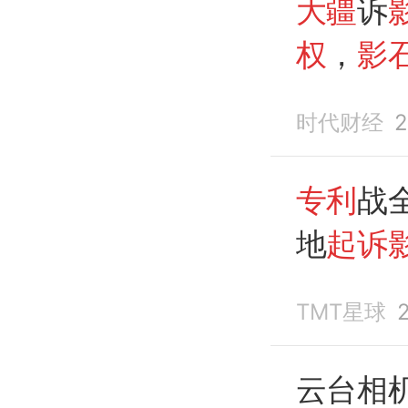
大疆
诉
权
，
影
时代财经
2
专利
战
地
起诉
算更大
TMT星球
云台相机