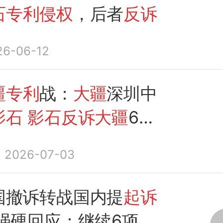
石专利侵权
，后者
反诉
26-06-12
疆专利
战：
大疆
深圳中
影石
影石反诉大疆
6项
权
2026-07-03
国撤诉转战国内提
起诉
强硬回应：继续6项
专