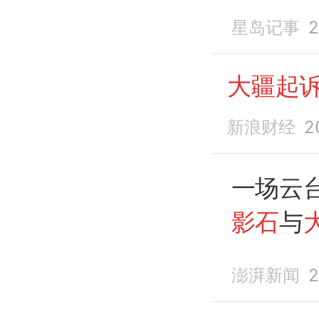
影石
发
星岛记事
2
大疆起
新浪财经
2
一场云台
影石
与
专利侵
澎湃新闻
2