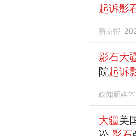
起诉影
新京报
20
影石大
院
起诉
专利侵
政知新媒体
大疆
美
讼
影石