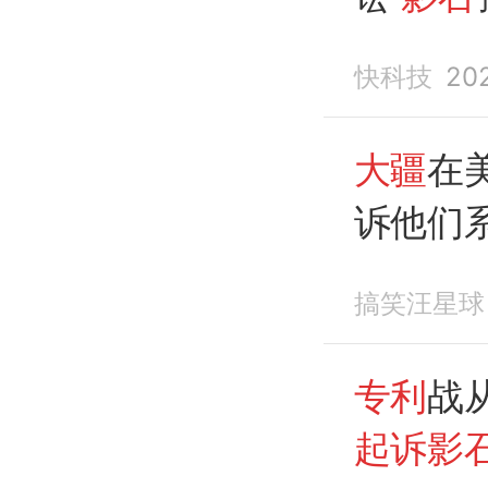
利反诉
快科技
20
大疆
在
诉他们
专利
！
搞笑汪星球
专利
战
起诉影