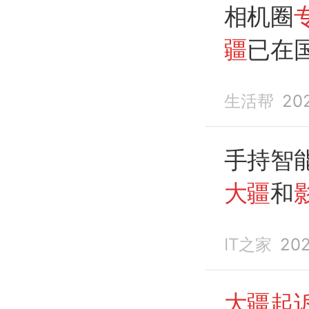
相机圈
疆
已在
石
同步
生活帮
20
手持智能
大疆
和
利侵权
IT之家
202
大疆起