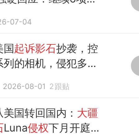
26-07-04
美国
起诉影石
抄袭，控
系列的相机，侵犯多项
2026-08-01
2
跟贴
从美国转回国内：
大疆
石
Luna
侵权
下月开庭，