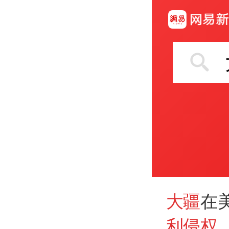
大疆
在
利侵权