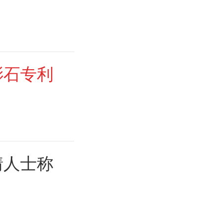
影石专利
情人士称