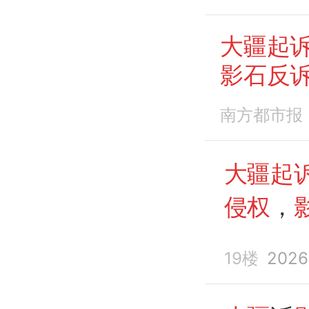
大疆起
影石反
南方都市报
大疆起
侵权
，
专利反
19楼
2026