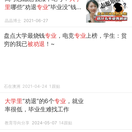
里
哪些“劝退
专业
”毕业没“钱
途”？
晶晶博士
2021-06-27
盘点大学最烧钱
专业
，电竞
专业
上榜，学生：贫
穷的我已
被劝退
！~
石在澳洲
2021-04-24
1
跟贴
大学里
“劝退”的6个
专业
，就业
率很低，毕业生难找工作
教育导向分享
2024-05-07
14
跟贴