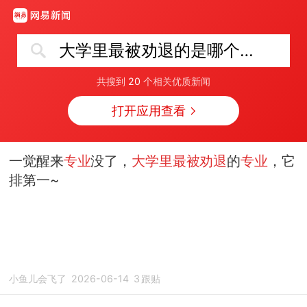
大学里最被劝退的是哪个专业
共搜到
20
个相关优质新闻
打开应用查看
一觉醒来
专业
没了，
大学里最被劝退
的
专业
，它
排第一~
小鱼儿会飞了
2026-06-14
3
跟贴