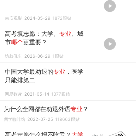
南瓜观影
2024-05-29
1872
跟贴
高考填志愿：大学、
专业
、城
市
哪个
更重要？
坊叔侃车
2026-06-29
1
跟贴
中国大学最劝退的
专业
，医学
只能排第二
网易数读
2021-05-14
1377
跟贴
为什么全网都在劝退外语
专业
？
留学咖啡馆
2022-07-25
119663
跟贴
高考志愿怎么报不吃亏？
大学