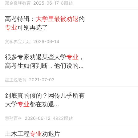
郑金良聊教育
2025-06-17
8
跟贴
高考特辑：
大学里最被劝退
的
专业
可别再选了
文学界宝儿姐
2026-06-14
很多专家劝退某些大学
专业
，
高考生如何判断，他们说的是
实情？
星主说教育
2021-07-03
到底真的假的？网传几乎所有
大学
专业
都在劝退…
慧翔百科
2026-06-12
4922
跟贴
土木工程
专业
劝退片