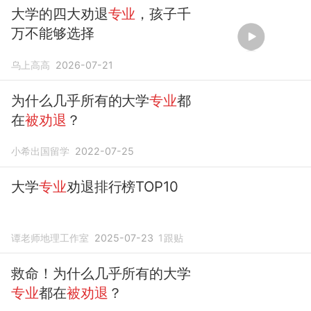
大学的四大劝退
专业
，孩子千
万不能够选择
乌上高高
2026-07-21
为什么几乎所有的大学
专业
都
在
被劝退
？
小希出国留学
2022-07-25
大学
专业
劝退排行榜TOP10
谭老师地理工作室
2025-07-23
1
跟贴
救命！为什么几乎所有的大学
专业
都在
被劝退
？