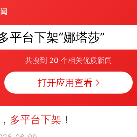
多平台下架“娜塔莎”
共搜到
20
个相关优质新闻
打开应用查看
”，
多平台下架
！