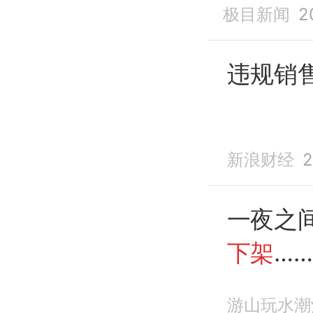
极目新闻
2
违规销
新浪财经
2
一夜之间
下架
……
游山玩水潮