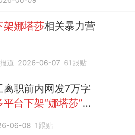
026-06-09
下架娜塔莎
相关暴力营
济报道
2026-06-07
61
跟贴
工离职前内网发7万字
多平台下架“娜塔莎”
丨
26-06-08
1
跟贴