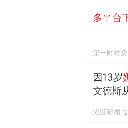
多平台下
第一财经资
因13岁
文德斯
澎湃新闻
2