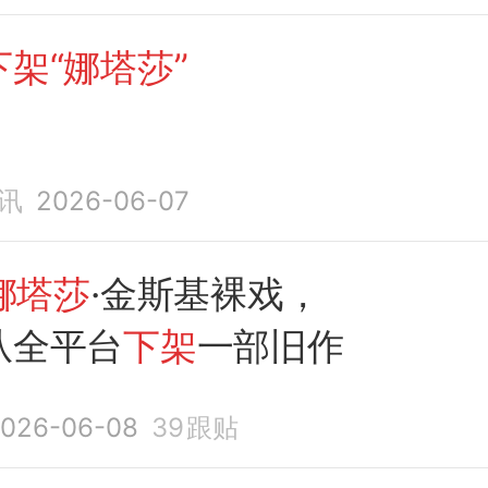
架“娜塔莎”
讯
2026-06-07
娜塔莎
·金斯基裸戏，
从全平台
下架
一部旧作
026-06-08
39
跟贴