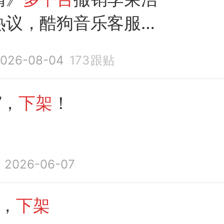
热议，酷狗音乐客服回
歌曲有争议性，所以短
026-08-04
173
跟贴
；此前李荣浩曾发文否
”，
下架
！
2026-06-07
”，
下架