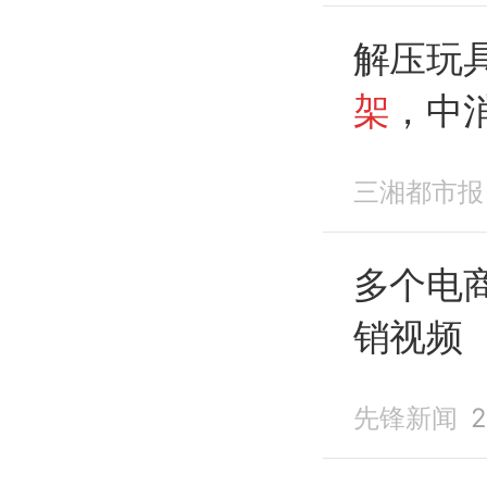
解压玩
架
，中
类营销
三湘都市报
多个电
销视频
先锋新闻
2