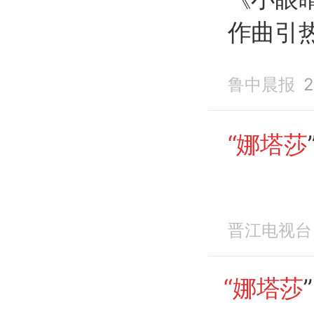
作曲引
应：该
鲁中晨报
2
暂
下架
认抄袭
“娜塔莎
晋江电视台
“娜塔莎