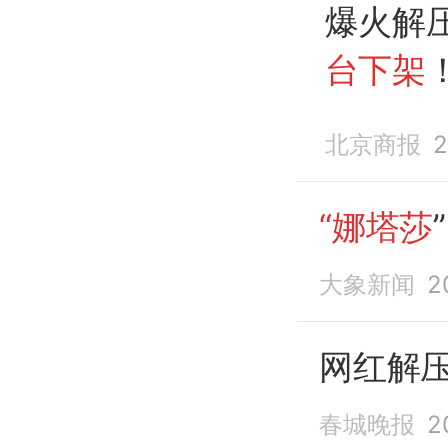
爆火解
台下架
北京商报
2
“娜塔莎
大象新闻
2
网红解
春城晚报
2