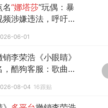
点名
“娜塔莎
”玩偶：暴
视频涉嫌违法，呼吁平
026-06-01
撤销李荣浩《小眼睛》
名，酷狗客服：歌曲因
议短暂
下架
026-08-04
16
跟贴
睛》
多平台
撤销李荣浩