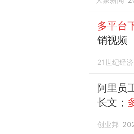
大象新闻
2
多平台
销视频
21世纪经
阿里员
长文；
邦早报
创业邦
20