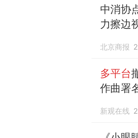
中消协
力擦边
台
下架
北京商报
2
多平台
作曲署
存在争
新观在线
2
《小眼