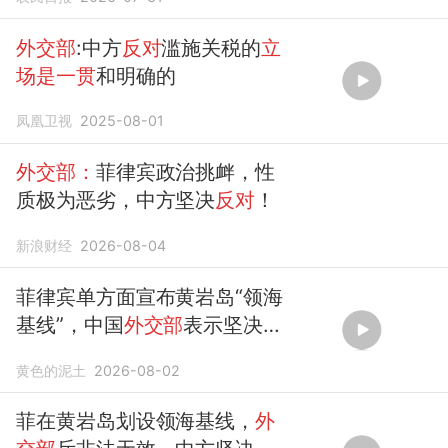
一贯反对
泛化国家安全概念，
反对
针
对
中国的歧视性行动
外交部
:中方
反对
滥施关税的
立
场是一贯
和明确的
凤凰卫视
2025-08-01
外交部：
菲律宾政治挑衅，性
质极为恶劣，中方坚决
反对
！
新浪财经
2026-08-04
菲律宾单方面宣布黄岩岛“领海
基线”，中国
外交部
表示坚决
反
对
黄色的泥土
2026-08-02
菲在黄岩岛划设领海基线，
外