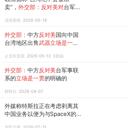
卖”，
外交部：反对美对
台军售
是中方
一贯
明确的
立场
澎湃新闻
2026-05-18
外交部：
中方
反对美
国向中国
台湾地区出售
武器立场是一贯
的明确的
止戈军是我
2026-05-12
9
跟贴
外交部：
中方
反对美
台军事联
系的
立场是一贯
的明确的
财联社
2026-04-07
外媒称特斯拉正在考虑剥离其
中国业务以便为与SpaceX的
潜在合并铺路，
外交部：
我们
农民日报
2026-07-31