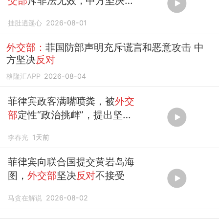
交部
斥非法无效，中方坚决
反
对
挂肚逍遥心
2026-08-01
外交部：
菲国防部声明充斥谎言和恶意攻击 中
方坚决
反对
格隆汇APP
2026-08-04
菲律宾政客满嘴喷粪，被
外交
部
定性“政治挑衅”，提出坚决
反对
李春光
1天前
菲律宾向联合国提交黄岩岛海
图，
外交部
坚决
反对
不接受
马贪在解说
2026-08-02