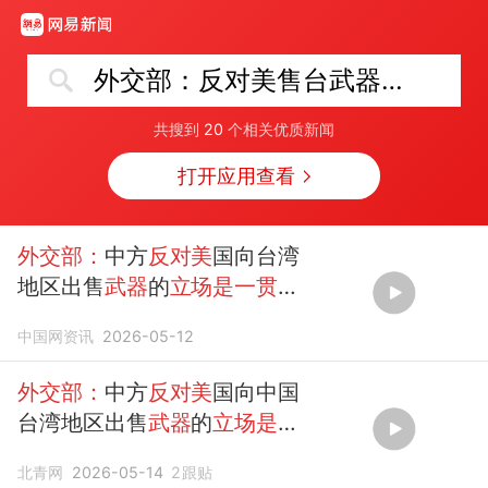
外交部：反对美售台武器立场是一贯的
共搜到
20
个相关优质新闻
打开应用查看
外交部：
中方
反对美
国向台湾
地区出售
武器
的
立场是一贯
的、明确的
中国网资讯
2026-05-12
外交部：
中方
反对美
国向中国
台湾地区出售
武器
的
立场是一
贯
的 明确的
北青网
2026-05-14
2
跟贴