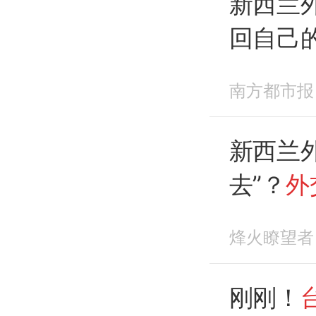
新西兰
回自己
应
南方都市报
新西兰
去”？
外
烽火瞭望者
刚刚！