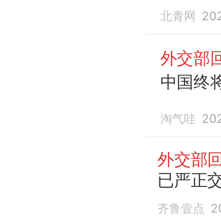
国际社
北青网
20
外交部
中国终
淘气哇
20
外交部
已严正
齐鲁壹点
2