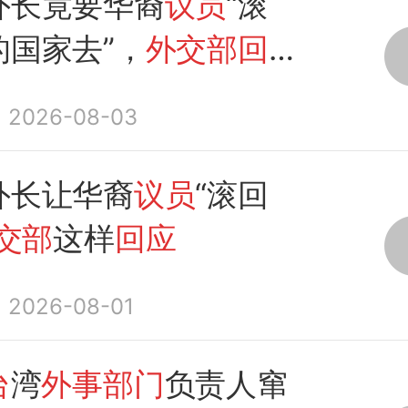
外长竟要华裔
议员
“滚
的国家去”，
外交部回
2026-08-03
外长让华裔
议员
“滚回
交部
这样
回应
2026-08-01
台
湾
外事部门
负责人窜