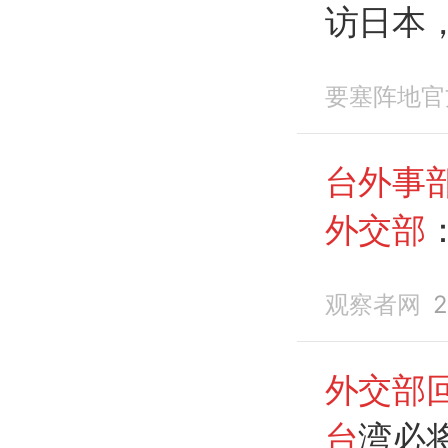
访日本
号强烈
要塞阵地官
台外事
外交部
对，已
观察者网
2
涉
外交部
台
湾必