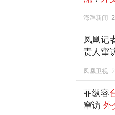
正交涉
澎湃新闻
2
凤凰记
责人窜
凤凰卫视
2
菲纵容
窜访
外