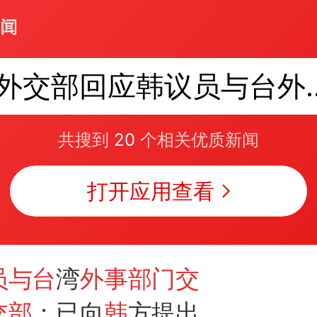
外交部回应韩议
共搜到
20
个相关优质新闻
打开应用查看
员与台
湾
外事部门交
交部
：已向
韩
方提出严