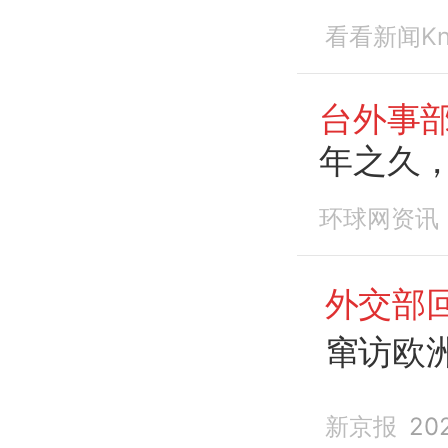
看看新闻Kn
台外事
年之久
环球网资讯
外交部
窜访欧洲
新京报
20