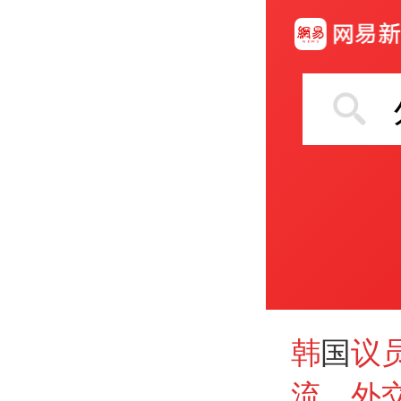
韩
国
议
流
，
外