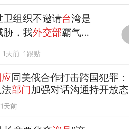
世卫组织不邀请
台
湾是
威胁，我
外交部
霸气
回
1天前
1
跟贴
回应
同美俄合作打击跨国犯罪：
执法
部门
加强对话沟通持开放态
1天前