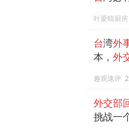
叶爱晴厨房
台
湾
外
本，
外
趣观速评
2
外交部
挑战一