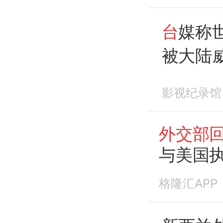
台
媒称
被大陆
应
！_
影视纪录馆
外交部
与美国
格隆汇APP