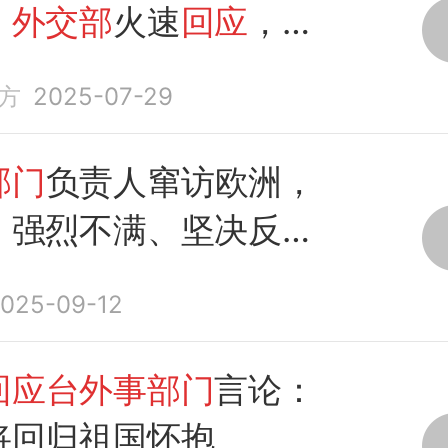
，
外交部
火速
回应
，信
方
2025-07-29
部门
负责人窜访欧洲，
：强烈不满、坚决反
向有关国家提出严正交
025-09-12
回应台外事部门
言论：
将回归祖国怀抱