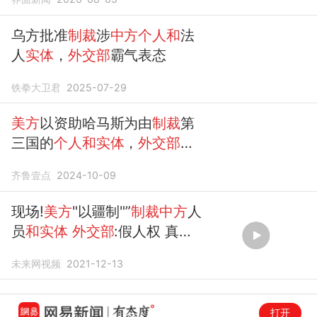
乌方批准
制裁
涉
中方个人和
法
人
实体
，
外交部
霸气表态
铁拳大卫君
2025-07-29
美方
以资助哈马斯为由
制裁
第
三国的
个人和实体
，
外交部
表
态
齐鲁壹点
2024-10-09
现场!
美方
"以疆制"”
制裁中方
人
员
和实体
外交部
:假人权 真霸
权
未来网视频
2021-12-13
打开