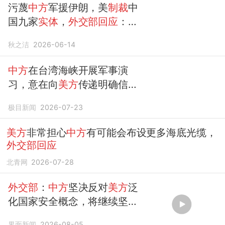
污蔑
中方
军援伊朗，美
制裁
中
国九家
实体
，
外交部回应
：必
将反制
秋之洁
2026-06-14
中方
在台湾海峡开展军事演
习，意在向
美方
传递明确信
号？
外交部回应
极目新闻
2026-07-23
美方
非常担心
中方
有可能会布设更多海底光缆，
外交部回应
北青网
2026-07-28
外交部
：
中方
坚决反对
美方
泛
化国家安全概念，将继续坚定
维护中国企业的正当合法权益
界面新闻
2026-08-05