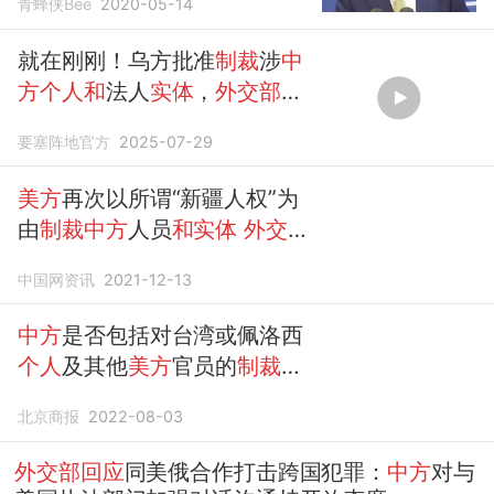
青蜂侠Bee
2020-05-14
就在刚刚！乌方批准
制裁
涉
中
方个人和
法人
实体
，
外交部
霸
气表态
要塞阵地官方
2025-07-29
美方
再次以所谓“新疆人权”为
由
制裁中方
人员
和实体
外交部
回应
中国网资讯
2021-12-13
中方
是否包括对台湾或佩洛西
个人
及其他
美方
官员的
制裁
？
外交部回应
北京商报
2022-08-03
外交部回应
同美俄合作打击跨国犯罪：
中方
对与