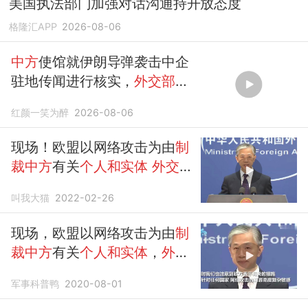
美国执法部门加强对话沟通持开放态度
格隆汇APP
2026-08-06
中方
使馆就伊朗导弹袭击中企
驻地传闻进行核实，
外交部
随
后
回应
红颜一笑为醉
2026-08-06
现场！欧盟以网络攻击为由
制
裁中方
有关
个人和实体
外交部
回应
叫我大猫
2022-02-26
现场，欧盟以网络攻击为由
制
裁中方
有关
个人和实体
，
外交
部回应
军事科普鸭
2020-08-01