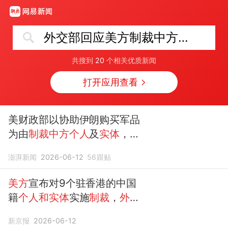
外交部回应美方制裁中方个人和实体
共搜到
20
个相关优质新闻
打开应用查看
美财政部以协助伊朗购买军品
为由
制裁中方个人
及
实体
，
外
交部回应
澎湃新闻
2026-06-12
56
跟贴
美方
宣布对9个驻香港的中国
籍
个人和实体
实施
制裁
，
外交
部回应
新京报
2026-06-12