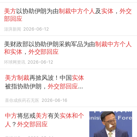
美方
以协助伊朗为由
制裁中方个人
及
实体
，
外交
部回应
澎湃新闻
2026-06-12
美财政部以协助伊朗采购军品为由
制裁中方个人
和实体
，
外交部回应
环球网资讯
2026-06-12
美方制裁
再掀风波！中国
实体
被指协助伊朗，
外交部回应
坚
决反制！
喜你成疾药石无医
2026-06-16
中方
将惩戒
美方
有关
实体和个
人
？
外交部回应