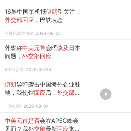
16架中国军机抵
伊朗
引关注，
外交部回应
，巴铁表态
全球风情大揭秘
2026-08-05
外媒称
中美元首
会晤
谈及
日本
问题，
外交部回应
BRTV新闻
2026-05-25
伊朗
导弹袭击中国海外企业驻
地，我使馆
回应
后，
外交部
表
态亮了
一饮山河
2026-08-04
中美元首是否
会在APEC峰会
见面？我
外交部
最新
回应
来