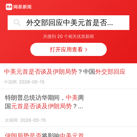
外交部回应中美元首是否谈及伊朗局势
共搜到
20
个相关优质新闻
打开应用查看
中美元首是否谈及伊朗局势
？中国
外交部回应
中国网
2026-05-15
特朗普总统访华期间，
中美
两
国
元首是否谈及伊朗局势
？
外
交部
：中方在
伊朗局势
上的立
农视网
2026-05-15
场十分明确
伊朗局势是否
将影响
中美元首