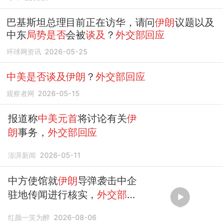
巴基斯坦总理目前正在访华，请问
伊朗
议题以及
中东
局势是否
会被
谈及
？
外交部回应
环球网资讯
2026-05-25
中美是否谈及伊朗
？
外交部回应
观察者网
2026-05-15
报道称
中美元首
将讨论有关
伊
朗
事务，
外交部回应
澎湃新闻
2026-05-11
中方使馆就
伊朗
导弹袭击中企
驻地传闻进行核实，
外交部
随
后
回应
红颜一笑为醉
2026-08-06