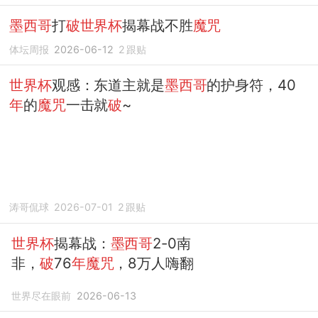
墨西哥
打
破世界杯
揭幕战不胜
魔咒
体坛周报
2026-06-12
2
跟贴
世界杯
观感：东道主就是
墨西哥
的护身符，40
年
的
魔咒
一击就
破
~
涛哥侃球
2026-07-01
2
跟贴
世界杯
揭幕战：
墨西哥
2-0南
非，
破
76
年魔咒
，8万人嗨翻
世界尽在眼前
2026-06-13