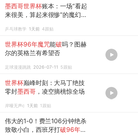
墨西哥世界杯
账本：一场“看起
来很美，算起来很惨”的魔幻经
济秀
乒乓球教学
1天前
4
跟贴
世界杯96年魔咒
能
破
吗？图赫
尔的英格兰有希望否
足球漫漫跳跳
2026-07-11
5
跟贴
世界杯
巅峰时刻：大马丁绝技
零封
墨西哥
，凌空摘桃惊全场
岸哑无声c
1天前
1
跟贴
伟大的1-0！费兰106分钟绝杀
致敬小白，西班牙打
破96年世