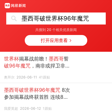
墨西哥破世界杯96年魔咒
共搜到
20
个相关优质新闻
打开应用查看
世界杯
揭幕战前瞻！
墨西哥
誓
破96年魔咒
，南非或捍卫非洲
荣耀
奥拜尔
2026-06-11
41
跟贴
墨西哥破世界杯96年魔咒
8次
参加揭幕战终获首胜 连续8届
首战不败
我爱英超
2026-06-12
1
跟贴