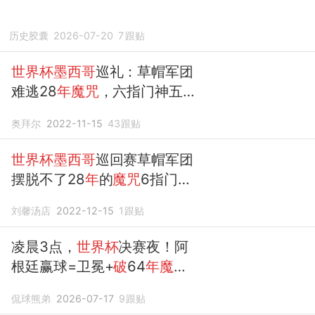
历史胶囊
2026-07-20
7
跟贴
世界杯墨西哥
巡礼：草帽军团
难逃28
年魔咒
，六指门神五战
世界杯
奥拜尔
2022-11-15
43
跟贴
世界杯墨西哥
巡回赛草帽军团
摆脱不了28
年
的
魔咒
6指门神5
战
世界杯
刘馨汤店
2022-12-15
1
跟贴
凌晨3点，
世界杯
决赛夜！阿
根廷赢球=卫冕+
破
64
年魔
咒
，158亿决斗
侃球熊弟
2026-07-17
9
跟贴