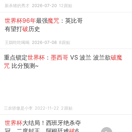
界杯魔咒
新杀猪的秀才
2026-07-20
12
跟贴
世界杯96年
最强
魔咒
：英比哥
有望打
破
历史
王鶔吃吃喝喝
2026-07-08
8
跟贴
重点锁定
世界杯
：
墨西哥
VS 波兰 波兰欲
破魔
咒
比分预测~
三农骄傲是小李
2022-11-22
2
跟贴
世界杯
大结局！西班牙绝杀夺
冠，二度封王，阿根廷难
破
64