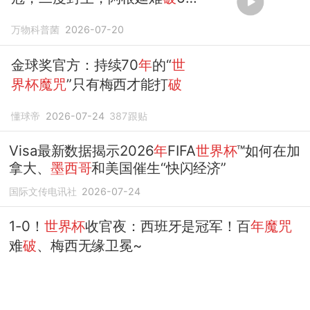
年魔咒
万物科普菌
2026-07-20
金球奖官方：持续70
年
的“
世
界杯魔咒
”只有梅西才能打
破
懂球帝
2026-07-24
387
跟贴
Visa最新数据揭示2026
年
FIFA
世界杯
™如何在加
拿大、
墨西哥
和美国催生“快闪经济”
国际文传电讯社
2026-07-24
1-0！
世界杯
收官夜：西班牙是冠军！百
年魔咒
难
破
、梅西无缘卫冕~