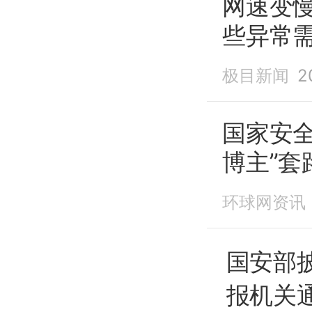
网速变
些异常
极目新闻
2
国家安
博主”套
环球网资讯
国安部
报机关