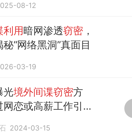
025-08-12
谍利用
暗网渗透
窃密
，
秘“网络黑洞”真面目
026-03-19
曝光
境外间谍窃密
方
过网恋或高薪工作引诱
石
2024-03-15