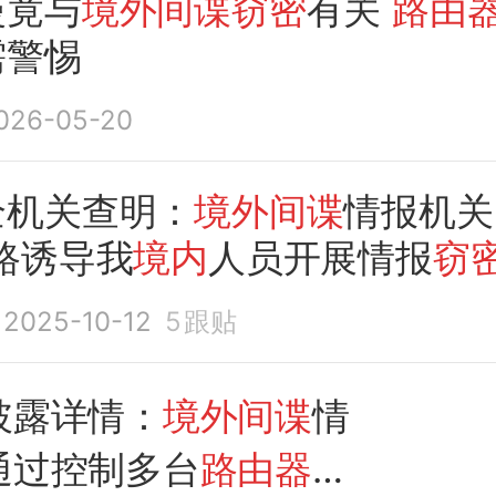
慢竟与
境外间谍窃密
有关
路由
需警惕
026-05-20
全机关查明：
境外间谍
情报机关
路诱导我
境内
人员开展情报
窃
2025-10-12
5
跟贴
披露详情：
境外间谍
情
通过控制多台
路由器
，