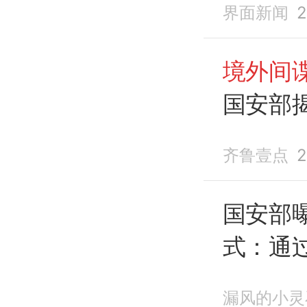
界面新闻
2
境外间
国安部揭
齐鲁壹点
2
国安部
式：通
年轻人
漏风的小灵