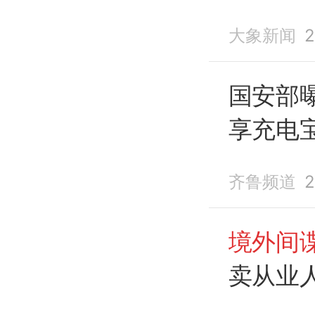
向我重
大象新闻
2
送“钓鱼
国安部
享充电
齐鲁频道
2
境外间
卖从业
密
，国