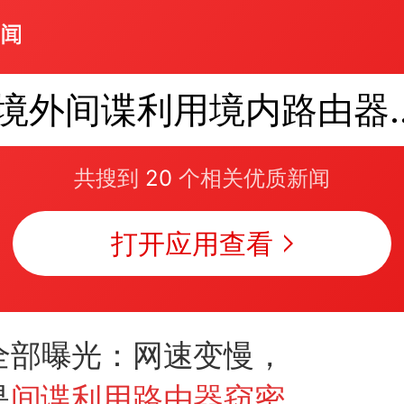
境外间谍利用
共搜到
20
个相关优质新闻
打开应用查看
全部曝光：网速变慢，
是
间谍利用路由器窃密