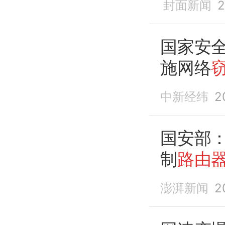
封面新闻
2
我重点
窃密
国家安
施网络
中新经纬
2
国安部
制
路由
澎湃新闻
2