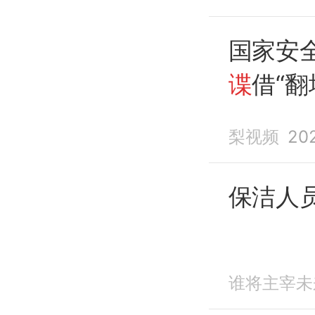
国家安
谍
借“翻
梨视频
202
保洁人
谁将主宰未