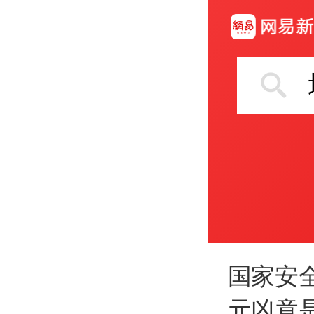
国家安
元凶竟