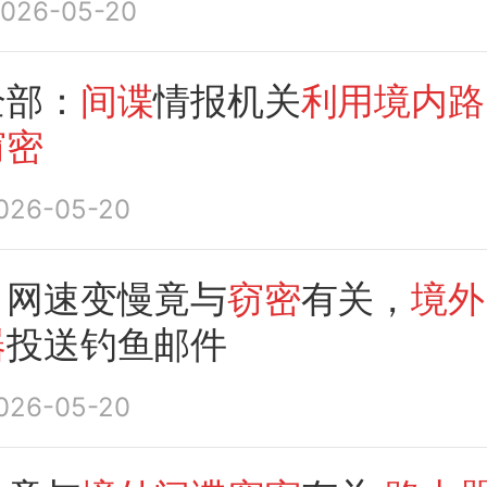
026-05-20
单位工作人员实施网络
全部：
间谍
情报机关
利用境内路
窃密
026-05-20
：网速变慢竟与
窃密
有关，
境外
器
投送钓鱼邮件
026-05-20