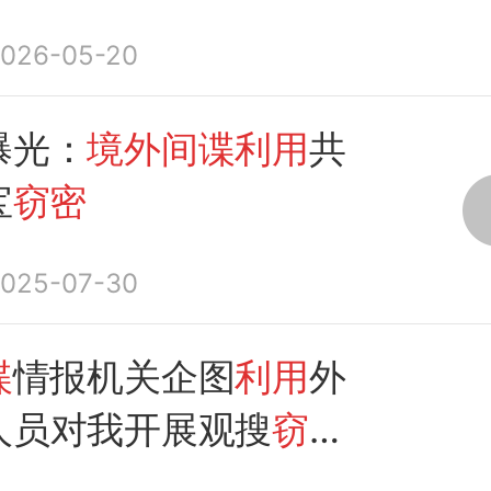
点单位工作人员精准投
026-05-20
邮件”，实施网络
窃密
曝光：
境外间谍利用
共
宝
窃密
025-07-30
谍
情报机关企图
利用
外
人员对我开展观搜
窃
安部披露