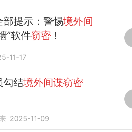
全部提示：警惕
境外间
墙”软件
窃密
！
5-11-17
员勾结
境外间谍窃密
来
2025-11-09