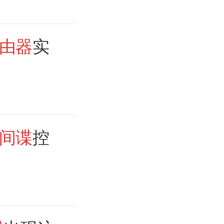
由器
实
间谍
控