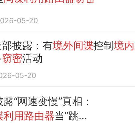
026-05-20
全部披露：有
境外间谍
控制
境内
络
窃密
活动
026-05-20
露“网速变慢”真相：
谍利用路由器
当“跳
“钓鱼邮件”为掩护，对