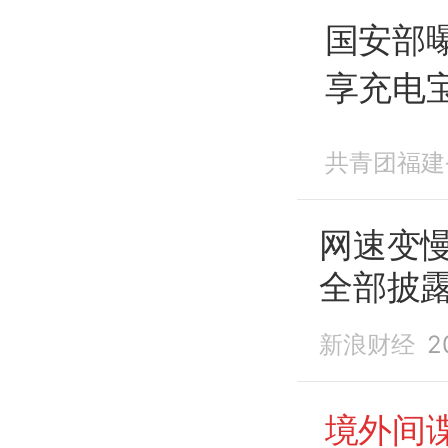
国安部
享充电
共青团福建
网速变
全部披
新浪财经
2
境外间