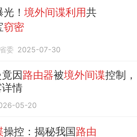
曝光！
境外间谍利用
共
宝
窃密
省委
2025-07-30
慢竟因
路由器
被
境外间谍
控制，
露详情
026-05-20
谍
操控：揭秘我国
路由