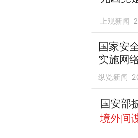
上观新闻
2
国家安
实施网
纵览新闻
2
国安部披
境外间
板”，以