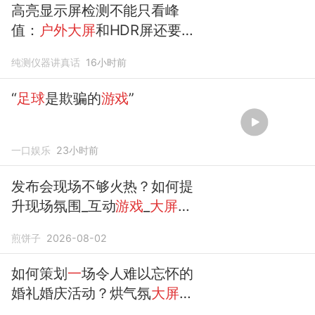
高亮显示屏检测不能只看峰
值：
户外大屏
和HDR屏还要关
注什么
纯测仪器讲真话
16小时前
“
足球
是欺骗的
游戏
”
一口娱乐
23小时前
发布会现场不够火热？如何提
升现场氛围_互动
游戏
_
大屏
互
动
煎饼子
2026-08-02
如何策划
一
场令人难以忘怀的
婚礼婚庆活动？烘气氛
大屏游
戏
有哪些