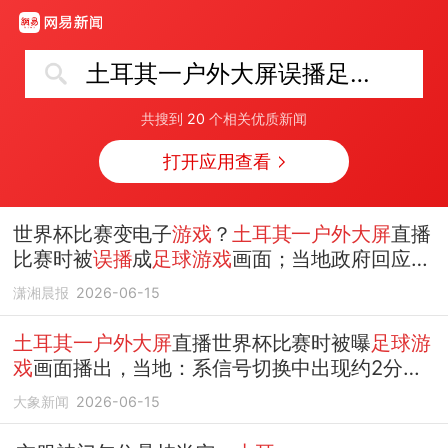
土耳其一户外大屏误播足球游戏
共搜到
20
个相关优质新闻
打开应用查看
世界杯比赛变电子
游戏
？
土耳其一户外大屏
直播
比赛时被
误播
成
足球游戏
画面；当地政府回应称
系转播信号切换过程中出现约两分钟技术故障所
潇湘晨报
2026-06-15
致
土耳其一户外大屏
直播世界杯比赛时被曝
足球游
戏
画面播出，当地：系信号切换中出现约2分钟
技术故障所致
大象新闻
2026-06-15