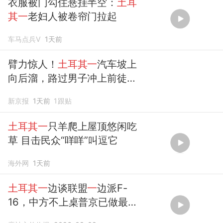
衣服被门勾住悬挂半空：
土耳
其一
老妇人被卷帘门拉起
车马点兵V
1天前
臂力惊人！
土耳其一
汽车坡上
向后溜，路过男子冲上前徒手
拉停
新京报
1天前
1
跟贴
土耳其一
只羊爬上屋顶悠闲吃
草 目击民众“咩咩”叫逗它
海外网
1天前
土耳其一
边谈联盟
一
边派F-
16，中方不上桌普京已做最坏
打算