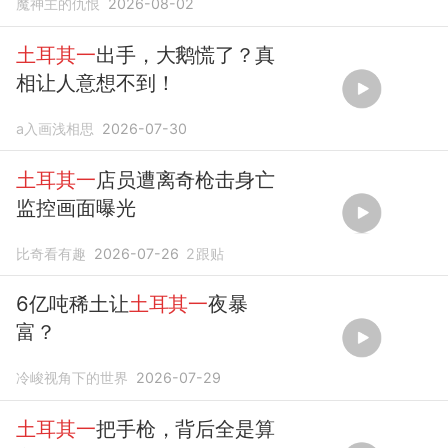
魔神主的仇恨
2026-08-02
土耳其一
出手，大鹅慌了？真
相让人意想不到！
a入画浅相思
2026-07-30
土耳其一
店员遭离奇枪击身亡
监控画面曝光
比奇看有趣
2026-07-26
2
跟贴
6亿吨稀土让
土耳其一
夜暴
富？
冷峻视角下的世界
2026-07-29
土耳其一
把手枪，背后全是算