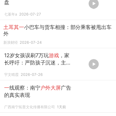
盘
七堇年a
2026-07-27
土耳其一
小巴车与货车相撞：部分乘客被甩出车
外
新浪财经
2026-07-24
12岁女孩误刷7万玩
游戏
，家
长呼吁：严防孩子沉迷，主播
免费皮肤需警惕！
宇文晴霞
2026-07-26
一
线观察：南宁
户外大屏
广告
的真实表现
广西南宁拓普文化传播有限公司
1天前