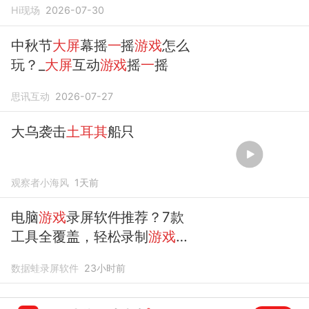
Hi现场
2026-07-30
中秋节
大屏
幕摇
一
摇
游戏
怎么
玩？_
大屏
互动
游戏
摇
一
摇
思讯互动
2026-07-27
大乌袭击
土耳其
船只
观察者小海风
1天前
电脑
游戏
录屏软件推荐？7款
工具全覆盖，轻松录制
游戏
画
面
数据蛙录屏软件
23小时前