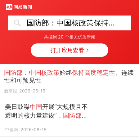
国防部：中国核政策保持高度稳定性
共搜到
20
个相关优质新闻
打开应用查看
国防部：中国核政策
始终
保持高度稳定性
、连续
性和可预见性
新京报
2026-06-16
美日鼓噪
中国
开展“大规模且不
透明的核力量建设”，
国防部：
中国核政策
始终
保持高度稳定
中国网
2026-06-16
性
、连续性和可预见性