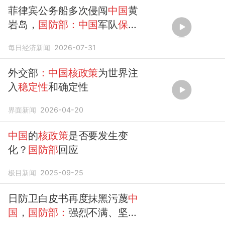
菲律宾公务船多次侵闯
中国
黄
岩岛，
国防部：中国
军队
保持
高度
戒备，菲方非法图谋不可
每日经济新闻
2026-07-31
能得逞
外交部
：中国核政策
为世界注
入
稳定性
和确定性
界面新闻
2026-04-20
中国
的
核政策
是否要发生变
化？
国防部
回应
极目新闻
2025-09-25
日防卫白皮书再度抹黑污蔑
中
国
，
国防部：
强烈不满、坚决