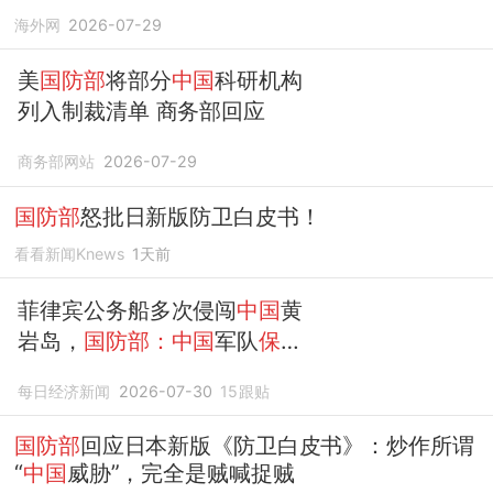
海外网
2026-07-29
美
国防部
将部分
中国
科研机构
列入制裁清单 商务部回应
商务部网站
2026-07-29
国防部
怒批日新版防卫白皮书！
看看新闻Knews
1天前
菲律宾公务船多次侵闯
中国
黄
岩岛，
国防部：中国
军队
保持
高度
戒备，菲方非法图谋不可
每日经济新闻
2026-07-30
15
跟贴
能得逞
国防部
回应日本新版《防卫白皮书》：炒作所谓
“
中国
威胁”，完全是贼喊捉贼