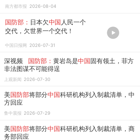
反对
南方都市报
2026-08-04
国防部：
日本欠
中国
人民一个
交代，欠世界一个交代！
中国日报网
2026-07-31
深视频
国防部：
黄岩岛是
中国
固有领土，菲方
非法图谋不可能得逞
上观新闻
2026-07-30
美
国防部
将部分
中国
科研机构列入制裁清单，中
方回应
鲁中晨报
2026-07-29
美
国防部
将部分
中国
科研机构列入制裁清单，商
务部回应