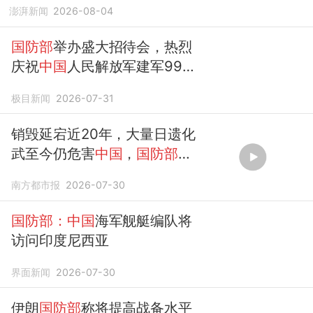
澎湃新闻
2026-08-04
国防部
举办盛大招待会，热烈
庆祝
中国
人民解放军建军99周
年，
国防部
长董军出席并致辞
极目新闻
2026-07-31
销毁延宕近20年，大量日遗化
武至今仍危害
中国
，
国防部
痛
批
南方都市报
2026-07-30
国防部：中国
海军舰艇编队将
访问印度尼西亚
界面新闻
2026-07-30
伊朗
国防部
称将提高战备水平