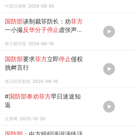
否则必将付出代价
中国日报网
2026-08-05
国防部
谈制裁菲防长：劝
菲方
一小撮
反华分子停止
虚张声势
表演
南方都市报
2026-06-16
国防部
要求
菲方
立即
停止
侵权
挑衅言行
每日经济新闻
2025-08-16
#
国防部奉劝菲方
早日迷途知
返
北青网
2025-10-30
国防部
：中方组织演训演练活