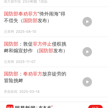
南方都市报
23小时前
1
跟贴
国防部奉劝菲方
“倚外闹海”得
不偿失（
国防部
发布）
北青网
2025-04-10
国防部
：敦促
菲方停止
侵权挑
衅和煽宣炒作 （
国防部
发布）
北青网
2025-11-07
国防部
：
奉劝菲方
放弃徒劳的
冒险挑衅
界面新闻
2025-03-14