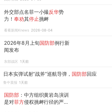
外交部点名菲一小撮
反华
势
力！
奉劝
其
停止
挑衅
看看新闻Knews
2026-08-04
2026年8月上旬
国防部
例行新
闻发布
东部战区
1天前
日本实弹试射“战斧”巡航导弹，
国防部
回应
鲁中晨报
1天前
国防部
：中方组织黄岩岛演训
是对
菲方
侵权挑衅行径的严正
警告