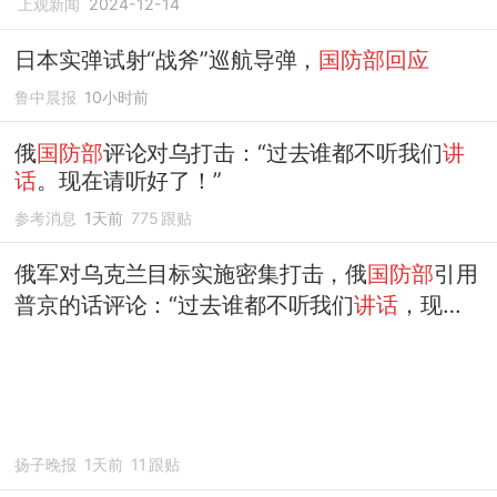
上观新闻
2024-12-14
日本实弹试射“战斧”巡航导弹，
国防部回应
鲁中晨报
10小时前
俄
国防部
评论对乌打击：“过去谁都不听我们
讲
话
。现在请听好了！”
参考消息
1天前
775
跟贴
俄军对乌克兰目标实施密集打击，俄
国防部
引用
普京的话评论：“过去谁都不听我们
讲话
，现在
请听好了！”~
扬子晚报
1天前
11
跟贴