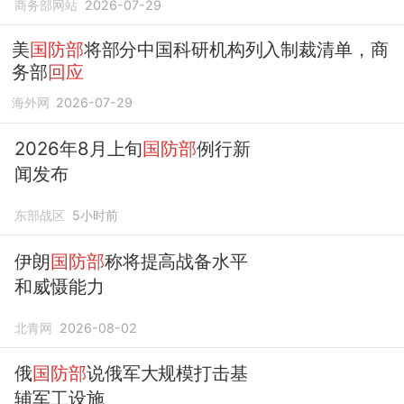
商务部网站
2026-07-29
美
国防部
将部分中国科研机构列入制裁清单，商
务部
回应
海外网
2026-07-29
2026年8月上旬
国防部
例行新
闻发布
东部战区
5小时前
伊朗
国防部
称将提高战备水平
和威慑能力
北青网
2026-08-02
俄
国防部
说俄军大规模打击基
辅军工设施