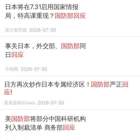
日本将在7.31启用国家情报
局，特高课重现？
国防部回应
南方都市报
2026-07-30
事关日本，外交部、
国防部
同
日
回应
中国网
2026-07-30
日方再次炒作日本专属经济区！
国防部
严正
回
应
!
看看新闻Knews
2026-07-30
美
国防部
将部分中国科研机构
列入制裁清单 商务部
回应