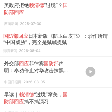
美政府拒绝
赖清德
“过境”？
国
防部回应
界面新闻
2025-07-30
国防部回应
日本新版《防卫白皮书》：炒作所谓
“中国威胁”，完全是贼喊捉贼
澎湃新闻
2026-08-04
外交部
回应
菲律宾
国防部
声
明：奉劝停止对华攻击抹黑，
否则必将付出代价
中国日报网
2026-08-05
早读｜
赖清德
“过境”窜美，
国
防部回应
搞不搞演习