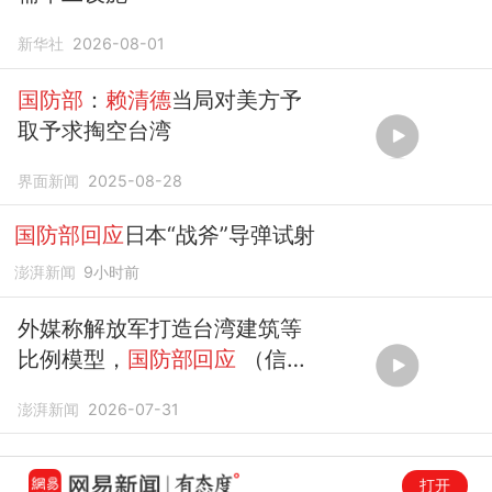
新华社
2026-08-01
国防部
：
赖清德
当局对美方予
取予求掏空台湾
界面新闻
2025-08-28
国防部回应
日本“战斧”导弹试射
澎湃新闻
9小时前
外媒称解放军打造台湾建筑等
比例模型，
国防部回应
（信息
来源：央广军事）
澎湃新闻
2026-07-31
打开