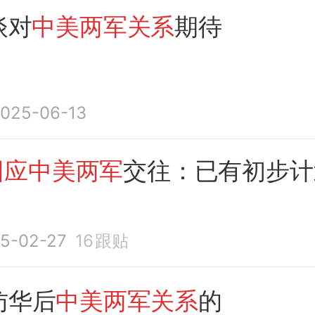
谈对
中美两军关系
期待
025-06-13
回应中美两军
交往：已有初步计
5-02-27
16
跟贴
访华后
中美两军关系
的