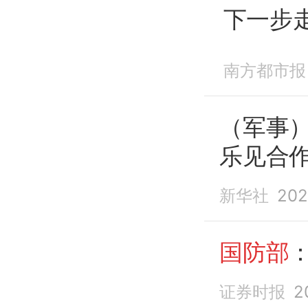
下一步
南方都市报
（军事
乐见合
新华社
202
国防部
证券时报
2