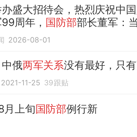
举办盛大招待会，热烈庆祝中国
99周年，
国防部
部长董军：
稳固底牌
闻
2026-08-01
：中俄
两军关系
没有最好，只有
2021-11-25
39
跟贴
年8月上旬
国防部
例行新