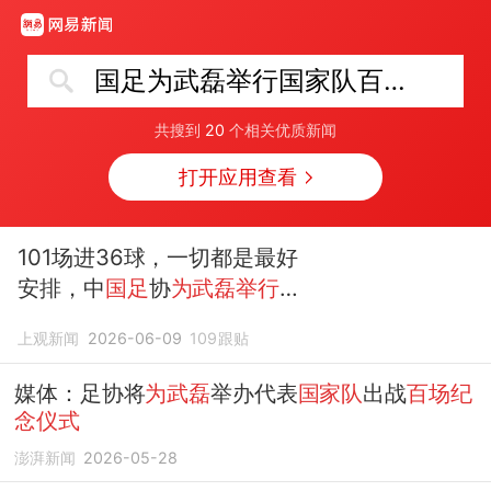
国足为武磊举行国家队百场纪念仪式
共搜到
20
个相关优质新闻
打开应用查看
101场进36球，一切都是最好
安排，中
国足
协
为武磊举行国
家队百场纪念仪式
上观新闻
2026-06-09
109
跟贴
媒体：足协将
为武磊
举办代表
国家队
出战
百场纪
念仪式
澎湃新闻
2026-05-28