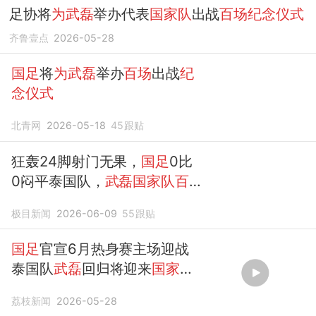
足协将
为武磊
举办代表
国家队
出战
百场纪念仪式
齐鲁壹点
2026-05-28
国足
将
为武磊
举办
百场
出战
纪
念仪式
北青网
2026-05-18
45
跟贴
狂轰24脚射门无果，
国足
0比
0闷平泰国队，
武磊国家队百
场纪念
之夜错失良机，邵佳一
极目新闻
2026-06-09
55
跟贴
本土首秀无缘取胜
国足
官宣6月热身赛主场迎战
泰国队
武磊
回归将迎来
国家队
百场
里程碑
荔枝新闻
2026-05-28