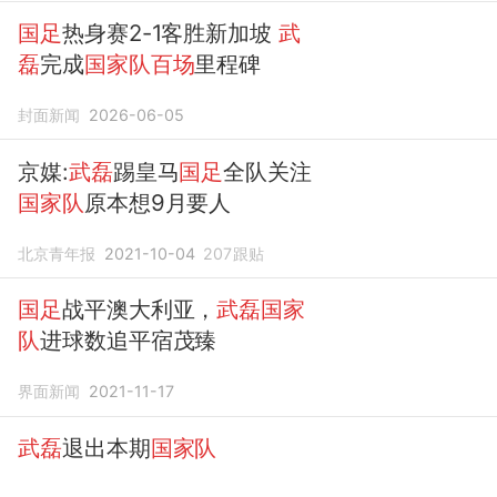
国足
热身赛2-1客胜新加坡
武
磊
完成
国家队百场
里程碑
封面新闻
2026-06-05
京媒:
武磊
踢皇马
国足
全队关注
国家队
原本想9月要人
北京青年报
2021-10-04
207
跟贴
国足
战平澳大利亚，
武磊国家
队
进球数追平宿茂臻
界面新闻
2021-11-17
武磊
退出本期
国家队