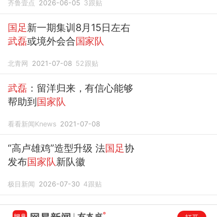
齐鲁壹点
2026-06-05
3
跟贴
国足
新一期集训8月15日左右
武磊
或境外会合
国家队
北青网
2021-07-08
52
跟贴
武磊
：留洋归来，有信心能够
帮助到
国家队
看看新闻Knews
2021-07-08
“高卢雄鸡”造型升级 法
国足
协
发布
国家队
新队徽
极目新闻
2026-07-30
4
跟贴