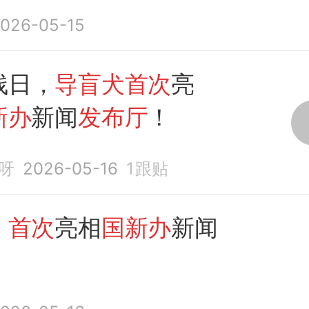
多了解
导盲犬
，以此帮
026-05-15
畅行
残日，
导盲犬首次
亮
新办
新闻
发布厅
！
呀
2026-05-16
1
跟贴
，
首次
亮相
国新办
新闻