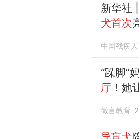
新华社 
犬首次
中国残疾人
“跺脚”
厅
！她
闪耀
微言教育
2
导盲犬