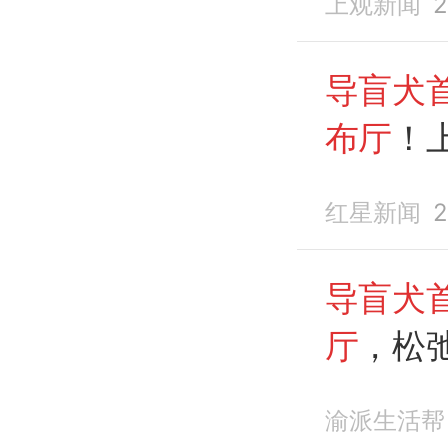
上观新闻
2
导盲犬
布厅
！
萌翻
红星新闻
2
导盲犬
厅
，松
大睡
渝派生活帮