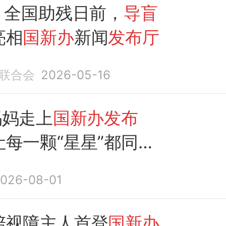
| 全国助残日前，
导盲
亮相
国新办
新闻
发布厅
联合会
2026-05-16
妈妈走上
国新办发布
让每一颗“星星”都同样
026-08-01
陪视障主人首登
国新办