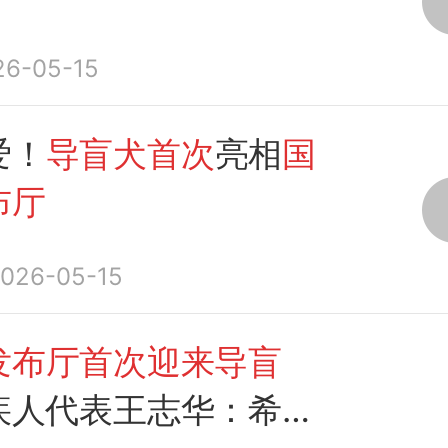
26-05-15
爱！
导盲犬首次
亮相
国
布厅
026-05-15
发布厅首次迎来导盲
疾人代表王志华：希望