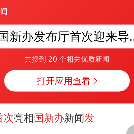
国新办发布厅
共搜到
20
个相关优质新闻
打开应用查看
首次
亮相
国新办
新闻
发