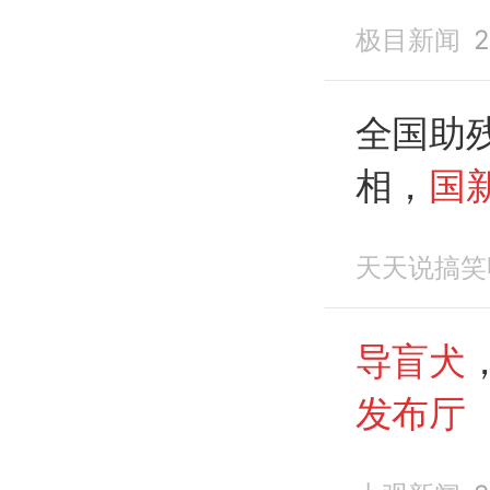
更多人
极目新闻
2
助盲人
全国助
相，
国
天天说搞笑
导盲犬
发布厅