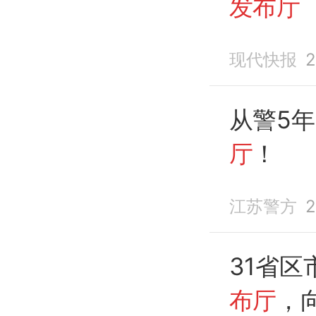
发布厅
现代快报
2
从警5
厅
！
江苏警方
2
31省区
布厅
，