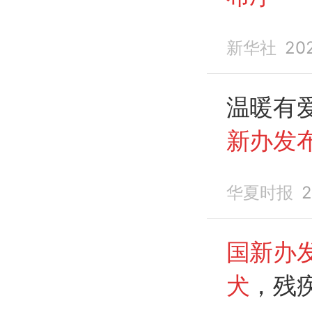
新华社
20
温暖有
新办发
华夏时报
2
国新办
犬
，残