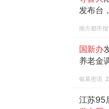
发布台
专业
南方都市报
国新办
养老金
迟没动
银幕密语
2
江苏9