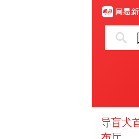
导盲犬
布厅