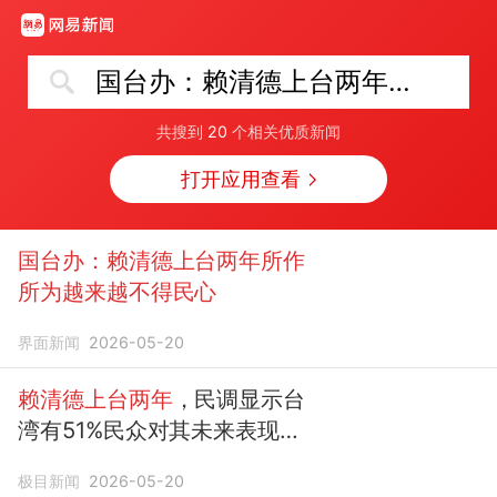
国台办：赖清德上台两年所作所为越来越不得民心
共搜到
20
个相关优质新闻
打开应用查看
国台办：赖清德上台两年所作
所为越来越不得民心
界面新闻
2026-05-20
赖清德上台两年
，民调显示台
湾有51%民众对其未来表现没
有信心，
国台办：赖清德所作
极目新闻
2026-05-20
所为越来越不得民心