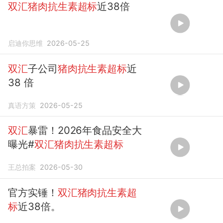
双汇猪肉抗生素超标
近38倍
启迪你思维
2026-05-25
双汇
子公司
猪肉抗生素超标
近
38 倍
真语方策
2026-05-25
双汇
暴雷！2026年食品安全大
曝光#
双汇猪肉抗生素超标
王总拍案
2026-05-30
官方实锤！
双汇猪肉抗生素超
标
近38倍。