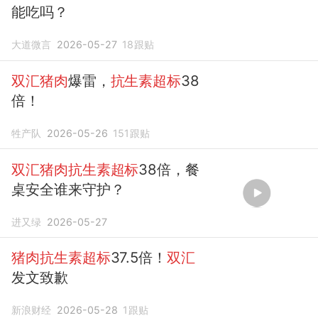
能吃吗？
大道微言
2026-05-27
18
跟贴
双汇猪肉
爆雷，
抗生素超标
38
倍！
牲产队
2026-05-26
151
跟贴
双汇猪肉抗生素超标
38倍，餐
桌安全谁来守护？
进又绿
2026-05-27
猪肉抗生素超标
37.5倍！
双汇
发文致歉
新浪财经
2026-05-28
1
跟贴