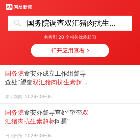
国务院调查双汇猪肉抗生素超标
共搜到
20
个相关优质新闻
打开应用查看
国务院
食安办成立工作组督导
查处“望奎
双汇猪肉抗生素超标
问题”
界面新闻
2026-06-05
国务院
食安办督导查处“望奎
双
汇猪肉抗生素超标
问题”
日照日报
2026-06-05