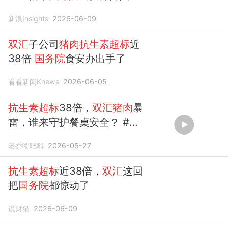
新浪Insights
2026-06-09
双汇
子公司
猪肉抗生素超标
近
38倍
国务院
食安办出手了
看看新闻Knews
2026-06-05
抗生素超标
38倍，
双汇猪肉
暴
雷，谁来守护餐桌安全？ #
双
汇猪肉
#
双汇
#食品安全 #
双
老乔嘚吧嘚
2026-05-27
汇猪肉抗生素
...
抗生素超标
近38倍，
双汇
这回
把
国务院
都惊动了
说财猫
2026-06-09