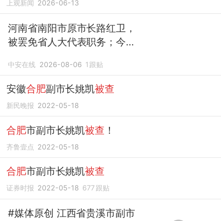
上观新闻
2026-06-13
河南省南阳市原市长路红卫，
被罢免省人大代表职务；今年
6月任上
被查
；曾任荥阳市副
中安在线
2026-08-06
1
跟贴
市长，中牟县县长、县委书
记，焦作市常务副市长等职务
安徽
合肥
副市长姚凯
被查
新民晚报
2022-05-18
合肥
市副市长姚凯
被查
！
齐鲁壹点
2022-05-18
合肥
市副市长姚凯
被查
证券时报
2022-05-18
677
跟贴
#媒体原创 江西省贵溪市副市