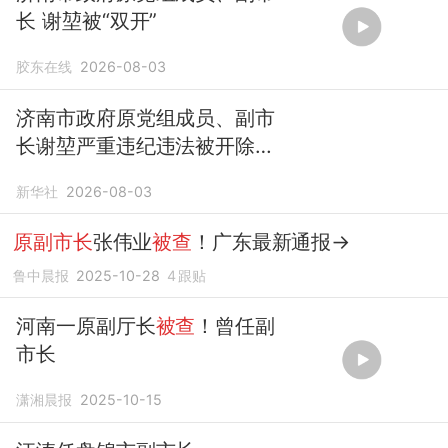
长 谢堃被“双开”
胶东在线
2026-08-03
济南市政府原党组成员、副市
长谢堃严重违纪违法被开除党
籍和公职
新华社
2026-08-03
原副市长
张伟业
被查
！广东最新通报→
鲁中晨报
2025-10-28
4
跟贴
河南一原副厅长
被查
！曾任副
市长
潇湘晨报
2025-10-15