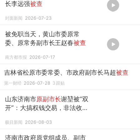
长李远强
被查
封面新闻
2026-07-23
被免职当天，黄山市委原常
委、原常务副市长王赵春
被查
南方都市报
2026-07-17
吉林省松原市委常委、市政府副市长马超
被查
第一财经
2026-07-28
3
跟贴
山东济南市
原副市长
谢堃被“双
开”：大搞权钱交易，非法收受
巨额财物
极目新闻
2026-08-03
济南市政府原党组成员、副市