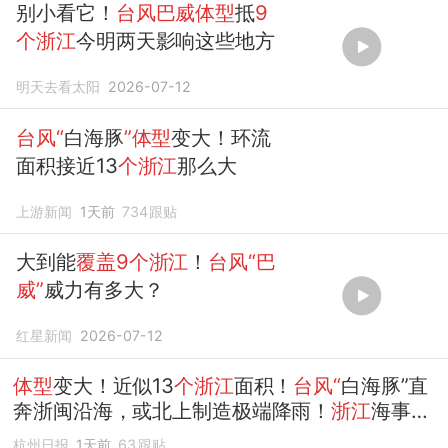
别小看它！
台风巴威体型
抵
9
个浙江
今明两天影响这些地方
明天去看太阳
2026-07-12
台风“
白海豚
”体型
变大！环流
面积接近13
个浙江
那么大
上游新闻
1天前
734
跟贴
大到能
覆盖9个浙江
！
台风“巴
威”
威力有多大？
红星新闻
2026-07-12
体型
变大！近似13
个浙江
面积！
台风“
白海豚”直
奔浙闽沿海，或北上制造极端降雨！
浙江
海事局
启动II级防台应急响应
杭州日报
1天前
63
跟贴