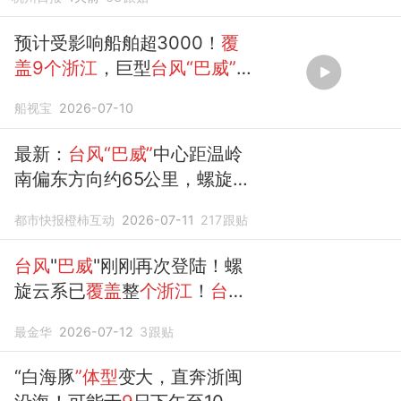
预计受影响船舶超3000！
覆
盖9个浙江
，巨型
台风“巴威”
持
续逼近
船视宝
2026-07-10
最新：
台风“巴威”
中心距温岭
南偏东方向约65公里，螺旋云
系已
覆盖
整
个浙江
！
都市快报橙柿互动
2026-07-11
217
跟贴
台风
"
巴威
"刚刚再次登陆！螺
旋云系已
覆盖
整
个浙江
！
台风
巴威
最新路径查询入口→
最金华
2026-07-12
3
跟贴
“白海豚
”体型
变大，直奔浙闽