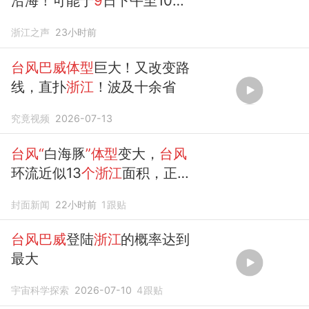
沿海！可能于
9
日下午至10日
早晨在
浙江
到福建北部沿海地
浙江之声
23小时前
区登陆，
浙江
省防指提升防
台
风
应急响应至Ⅲ级
台风巴威体型
巨大！又改变路
线，直扑
浙江
！波及十余省
究竟视频
2026-07-13
台风“
白海豚
”体型
变大，
台风
环流近似13
个浙江
面积，正逐
渐靠近华东，即将登陆浙闽沿
封面新闻
22小时前
1
跟贴
海
台风巴威
登陆
浙江
的概率达到
最大
宇宙科学探索
2026-07-10
4
跟贴