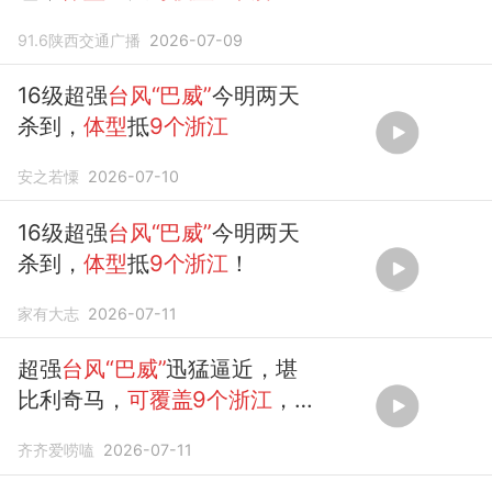
江
！
91.6陕西交通广播
2026-07-09
16级超强
台风“巴威”
今明两天
杀到，
体型
抵
9个浙江
安之若憟
2026-07-10
16级超强
台风“巴威”
今明两天
杀到，
体型
抵
9个浙江
！
家有大志
2026-07-11
超强
台风“巴威”
迅猛逼近，堪
比利奇马，
可覆盖9个浙江
，
浙闽一带要注意！
齐齐爱唠嗑
2026-07-11