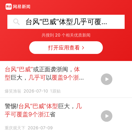
台风“巴威”体型几乎可覆盖9个浙江
共搜到
20
个相关优质新闻
打开应用查看
台风“巴威”
或正面袭浙闽，
体
型
巨大，
几乎可
以
覆盖9个浙
江
！
爆笑渔翁
2026-07-10
1
跟贴
警惕!
台风“巴威”体型
巨大，
几
乎可覆盖9个浙江
省
重庆观天下
2026-07-09