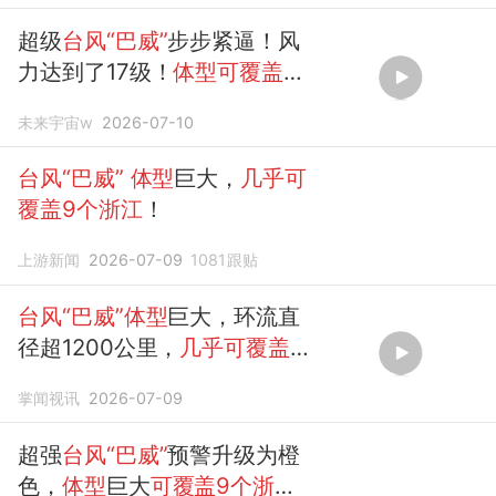
超级
台风“巴威”
步步紧逼！风
力达到了17级！
体型可覆盖9
个浙江
未来宇宙w
2026-07-10
台风“巴威”
体型
巨大，
几乎可
覆盖9个浙江
！
上游新闻
2026-07-09
1081
跟贴
台风“巴威”体型
巨大，环流直
径超1200公里，
几乎可覆盖9
个浙江
掌闻视讯
2026-07-09
超强
台风“巴威”
预警升级为橙
色，
体型
巨大
可覆盖9个浙