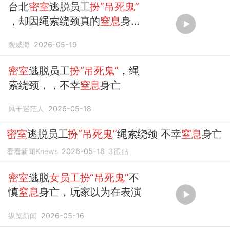
台北
密室
逃脱员工
扮“吊死鬼”
，却因绳索绕颈真的
窒息
身
亡。（浪涨新闻）
观威海
2026-05-19
密室
逃脱员工
扮“吊死鬼”
，绳
索绕颈，，不幸
窒息
身亡
风干迷茫人
2026-05-18
密室
逃脱员工
扮“吊死鬼”
绳索绕颈 不幸
窒息
身亡
看看新闻Knews
2026-05-16
3
跟贴
密室
逃脱
女员工扮“吊死鬼”
不
慎
窒息
身亡，玩家以为在表演
纵览新闻
2026-05-16