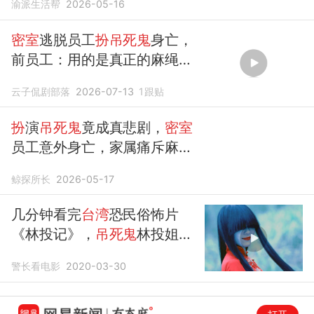
渝派生活帮
2026-05-16
密室
逃脱员工
扮吊死鬼
身亡，
前员工：用的是真正的麻绳，
此前也曾因勒颈失去意识#金
云子侃剧部落
2026-07-13
1
跟贴
榜同行时#
扮
演
吊死鬼
竟成真悲剧，
密室
员工意外身亡，家属痛斥麻绳
隐患
鲸探所长
2026-05-17
几分钟看完
台湾
恐民俗怖片
《林投记》，
吊死鬼
林投姐出
来抓替身啦
警长看电影
2020-03-30