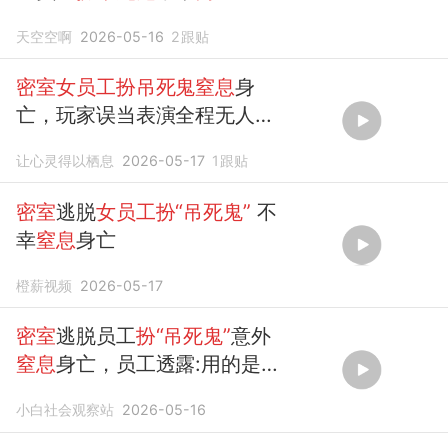
天空空啊
2026-05-16
2
跟贴
密室女员工扮吊死鬼窒息
身
亡，玩家误当表演全程无人施
救
让心灵得以栖息
2026-05-17
1
跟贴
密室
逃脱
女员工扮“吊死鬼”
不
幸
窒息
身亡
橙薪视频
2026-05-17
密室
逃脱员工
扮“吊死鬼”
意外
窒息
身亡，员工透露:用的是真
正的麻绳子，此前也曾因勒颈
小白社会观察站
2026-05-16
失去意识，前员工:表演地无监
控出事很难被发现