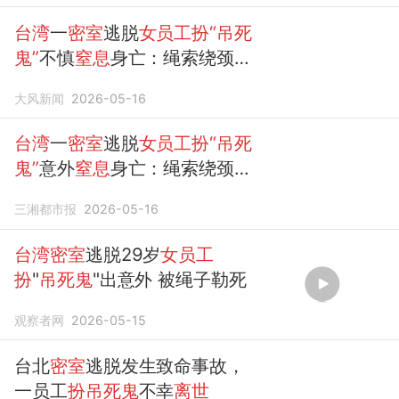
台湾
一
密室
逃脱
女员工扮“吊死
鬼”
不慎
窒息
身亡：绳索绕颈拼
命挣扎，玩家以为在表演
大风新闻
2026-05-16
台湾
一
密室
逃脱
女员工扮“吊死
鬼”
意外
窒息
身亡：绳索绕颈拼
命挣扎，玩家以为在表演；目
三湘都市报
2026-05-16
前涉事场所两名负责人已被检
方以过失致死罪侦办
台湾密室
逃脱29岁
女员工
扮
"
吊死鬼
"出意外 被绳子勒死
观察者网
2026-05-15
台北
密室
逃脱发生致命事故，
一员工
扮吊死鬼
不幸
离世