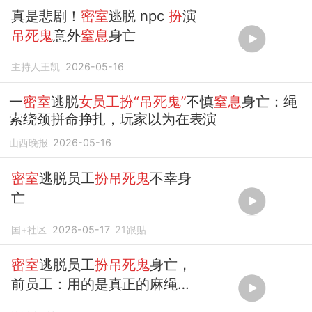
真是悲剧！
密室
逃脱 npc
扮
演
吊死鬼
意外
窒息
身亡
主持人王凯
2026-05-16
一
密室
逃脱
女员工扮“吊死鬼”
不慎
窒息
身亡：绳
索绕颈拼命挣扎，玩家以为在表演
山西晚报
2026-05-16
密室
逃脱员工
扮吊死鬼
不幸身
亡
国+社区
2026-05-17
21
跟贴
密室
逃脱员工
扮吊死鬼
身亡，
前员工：用的是真正的麻绳，
此前也曾因勒颈失去意识