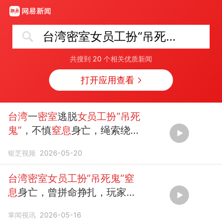
台湾密室女员工扮“吊死鬼”窒息离世
共搜到
20
个相关优质新闻
打开应用查看
台湾
一
密室
逃脱
女员工扮“吊死
鬼”
，不慎
窒息
身亡，绳索绕颈
拼命挣扎 玩家以为在表演，前
银芝视频
2026-05-20
员工：表演时使用的是真正的
麻绳
台湾密室女员工扮“吊死鬼”窒
息
身亡，曾拼命挣扎，玩家以
为在表演
掌闻视讯
2026-05-16