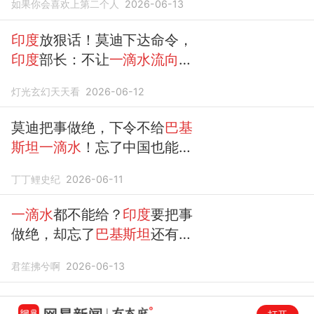
如果你会喜欢上第二个人
2026-06-13
印度
放狠话！莫迪下达命令，
印度
部长：不让
一滴水流向巴
基斯坦
灯光玄幻天天看
2026-06-12
莫迪把事做绝，下令不给
巴基
斯坦一滴水
！忘了中国也能断
印度
水？
丁丁鲤史纪
2026-06-11
一滴水
都不能给？
印度
要把事
做绝，却忘了
巴基斯坦
还有中
国相助？
君笙拂兮啊
2026-06-13