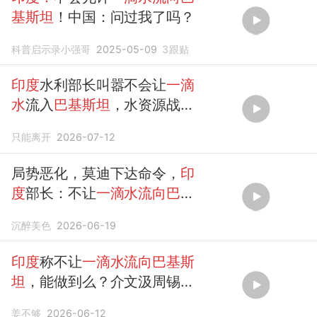
基斯坦
！中国：问过我了吗？
科普启示录小强哥
2025-05-09
3
跟贴
印度
水利部长叫嚣不会让
一滴
水
流入
巴基斯坦
，水资源战争
再次爆发
只能离开
2026-07-12
局势恶化，莫迪下达命令，
印
度
部长：不让
一滴水流向巴基
斯坦
沉醉美色
2026-06-19
印度
称不让
一滴水流向巴基斯
坦
，能做到么？介文汲周锡伟
的观察点
姜不够
2026-06-12