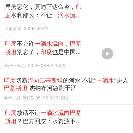
局势恶化，莫迪下达命令，
印
度
水利部长：不让
一滴水流向
巴基斯坦
阿纂看事
2026-06-11
印度
不允许
一滴水流向
，
巴基
斯坦
别忘了，
印度
也是中国下
游
脑子不开心
2025-08-07
1
跟贴
印度
切断
流向巴基斯坦
的河水 不让“
一滴水
”进入
巴基斯坦
杰纳布河急剧干涸
参考消息
2025-05-05
6387
跟贴
印度
放话不让
一滴水流向巴基
斯坦
？巴方回怼：水资源不容
谈判！