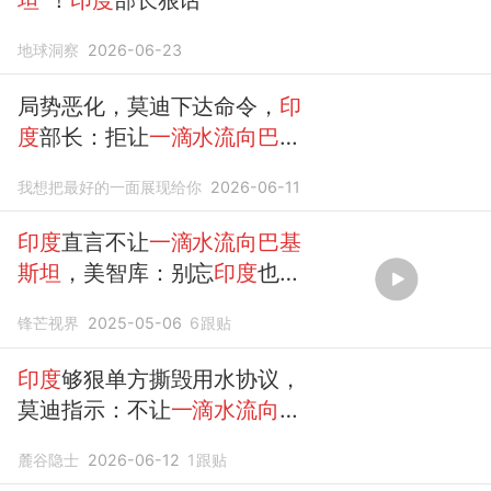
地球洞察
2026-06-23
局势恶化，莫迪下达命令，
印
度
部长：拒让
一滴水流向巴基
斯坦
我想把最好的一面展现给你
2026-06-11
印度
直言不让
一滴水流向巴基
斯坦
，美智库：别忘
印度
也是
中国下游
锋芒视界
2025-05-06
6
跟贴
印度
够狠单方撕毁用水协议，
莫迪指示：不让
一滴水流向巴
基斯坦
麓谷隐士
2026-06-12
1
跟贴