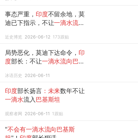
事态严重，
印度
不留余地，莫
迪已下指示，不让
一滴水流向
巴基斯坦
近史博览
2026-06-12
173
跟贴
局势恶化，莫迪下达命令，
印
度
部长：不让
一滴水流向巴基
斯坦
冰语历史
2026-06-11
印度
部长扬言
：未来
数年不让
一滴水
流入
巴基斯坦
观察者网
2026-06-11
1
跟贴
"
不会有一滴水流向巴基斯
坦
"！
印度
部长狠话