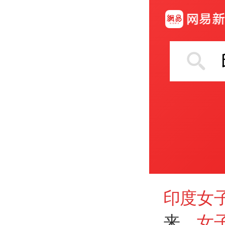
印度女
来，
女