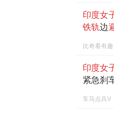
印度女
铁轨
边
比奇看有趣
印度女
紧急刹
环境
车马点兵V