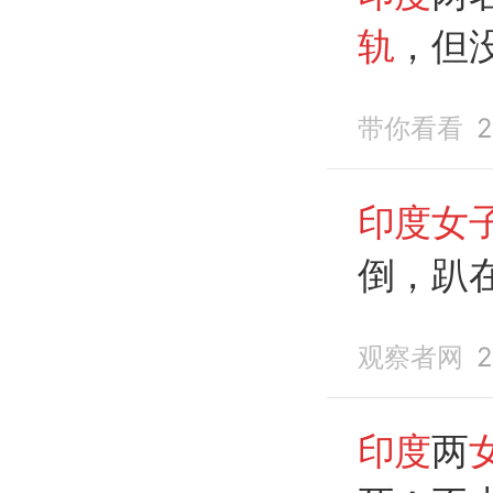
轨
，但
难！
带你看看
2
印度女
倒，趴
火车
，
观察者网
2
印度
两