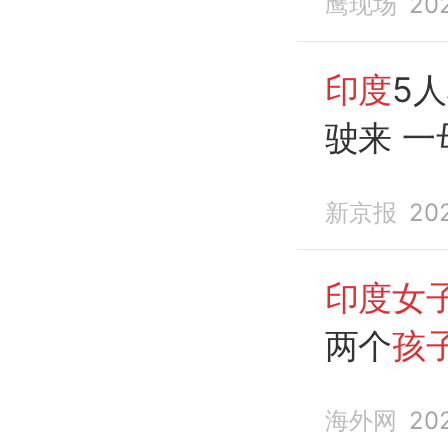
鹰现场
20
印度
5
驶来 一
车
擦碰
新京报
20
印度女
两个
孩
海外网
20