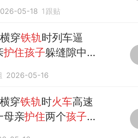
！
026-05-18
1
跟贴
人横穿
铁轨
时列车逼
亲
护住孩子
躲缝隙中遭
碰
组
2026-05-16
人横穿
铁轨
时
火车
高速
一母亲
护住
两个
孩子
遭
碰