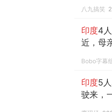
车
擦碰
八九搞笑
2
印度
4
近，母
火车
擦
Bobo字幕
印度
5
驶来，
列车擦