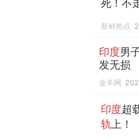
死！不
铁轨
！
新鲜热点
2
印度
男
发无损
金羊网
202
印度
超
轨
上！