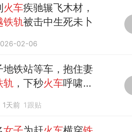
列
火车
疾驰辗飞木材，
越铁轨
被击中生死未卜
026-02-06
子地铁站等车，抱住妻
铁轨
，下秒
火车
呼啸而
1天前
1
跟贴
名
女子
为赶
火车
横穿
铁