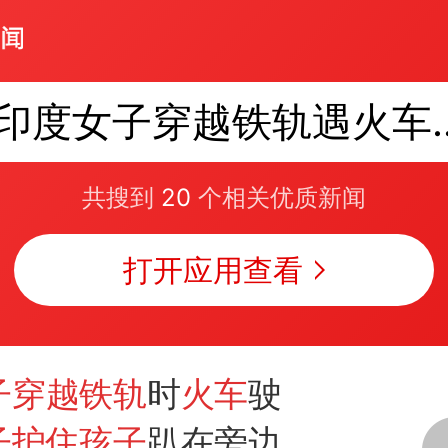
印度女子穿越铁轨
共搜到
20
个相关优质新闻
打开应用查看
子穿越铁轨
时
火车
驶
子护住孩子
趴在旁边
避