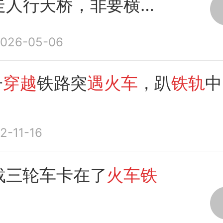
走人行天桥，非要横穿
026-05-06
子
穿越
铁路突
遇火车
，趴
铁轨
中
2-11-16
载三轮车卡在了
火车铁