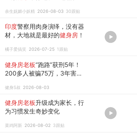
外被掳走
余生妩媚小妖精
2026-08-03
30
跟贴
印度
警察用肉身演绎，没有器
材，大地就是最好的
健身房
！
橘子爱搞笑
2026-07-25
1
跟贴
健身房老板
“跑路”获刑5年！
200多人被骗75万，3年害了7
家
健身房
！！
健身S叔
2026-08-03
健身房老板
升级成为家长，行
为习惯发生奇妙变化
菜鸡阿新
2026-08-02
3
跟贴