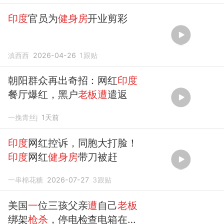
印度
官员为
健身房
开业剪彩
滇西西
2026-04-26
1
跟贴
朝阳群众再出奇招：网红
印度
餐厅爆红，黑户
老板遭
遣返
一挽青丝j
1天前
印度
网红控诉，同胞大打脸！
印度
网红
健身房
带刀被赶
一串棉花糖
2026-07-27
3
跟贴
美国
一
位三孩父亲
遭
自己
老板
绑架
枪杀
，停电检查电箱在屋