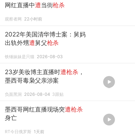
网红直播中
遭
当街
枪杀
观察者网
22小时前
2022年美国清华博士案：舅妈
出轨外甥
遭
舅父
枪杀
铁锤妹妹是只猫
2026-08-03
23岁美妆博主直播时
遭枪杀
，
墨西哥毒枭父亲涉案
负面黑洞
2026-08-04
3
跟贴
墨西哥网红直播现场突
遭枪杀
身亡
RT今日俄罗斯
1天前