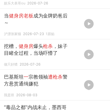
娱乐大表哥ou
2026-07-26
当
健身房老板
成为金牌奶爸后
～
沪漂张家猫
2026-07-23
1
跟贴
挖槽，
健身房
爆头
枪杀
，妹子
目睹全过程，当场吓懵了
做只好猹
2026-07-26
巴基斯坦
一
宗教领袖
遭枪杀
警
方悬赏通缉嫌犯
我是班
2026-08-03
“毒品之都”内战未止，墨西哥