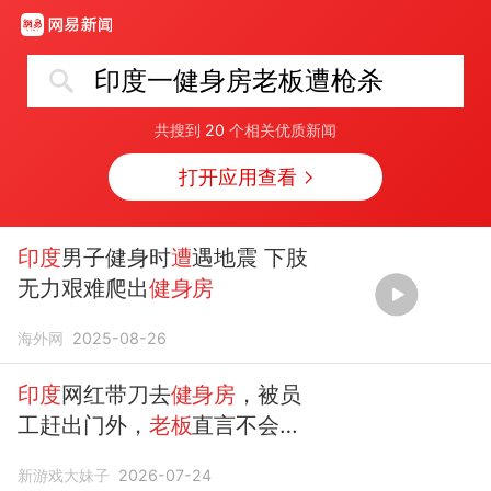
印度一健身房老板遭枪杀
共搜到
20
个相关优质新闻
打开应用查看
印度
男子健身时
遭
遇地震 下肢
无力艰难爬出
健身房
海外网
2025-08-26
印度
网红带刀去
健身房
，被员
工赶出门外，
老板
直言不会处
罚该员工
新游戏大妹子
2026-07-24