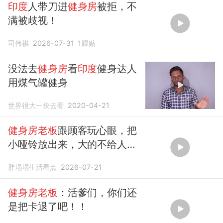
印度
人带刀进
健身房
被拒，不
满被歧视！
司伟祺
2026-07-31
1
跟贴
没法去
健身房
看
印度
健身达人
用煤气罐健身
世界很大一块去看
2020-04-21
健身房老板
跟顾客玩心眼，把
小哑铃放出来，大的不给人
用！
胖塌塌生活看点
2026-07-21
健身房老板
：活爹们，你们还
是把卡退了吧！！