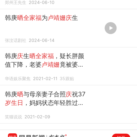
郑州王先生
2024-06-10
韩庚
晒全家福
为
卢靖姗庆
生
张汶话剧社
2024-06-14
韩庚
庆
生
晒全家福
，疑长胖颜
值下降，老婆
卢靖姗
竟被婆婆
艳压？
华语娱乐聚焦
2021-02-11
35
跟贴
韩庚
晒
与母亲妻子合照
庆
祝37
岁生日
，妈妈状态年轻胜过
卢
靖姗
笑猫说说
2021-02-09