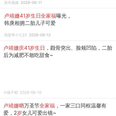
抓马视频
2026-06-11
卢靖姗41岁生日全家福
曝光，
韩庚相拥二胎儿子可爱
我是李小七23
2026-06-12
卢靖姗庆41岁生日
，颧骨突出、脸颊凹陷，二胎
后为减肥不敢吃甜食~
小疯子耶
2026-06-10
卢靖姗晒
万圣节
全家福
，一家三口同框温馨有
爱，2
岁
女儿可爱出镜~