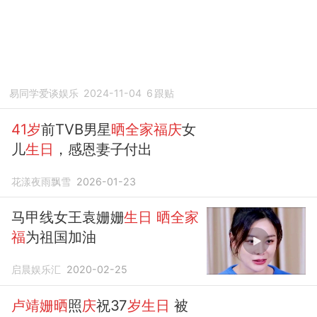
易同学爱谈娱乐
2024-11-04
6
跟贴
41岁
前TVB男星
晒全家福庆
女
儿
生日
，感恩妻子付出
花漾夜雨飘雪
2026-01-23
马甲线女王袁姗姗
生日
晒全家
福
为祖国加油
启晨娱乐汇
2020-02-25
卢靖姗晒
照
庆
祝37
岁生日
被